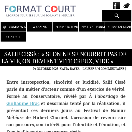
Recherche
ALLER AU CONTENU
QUI SOMMES-NOUS ?
WEBZINE
FORMATS LONGS
FESTIVAL FORMAT COURT
FILMS EN LIGNE
CONTACT
SALIF CISSÉ : « SI ON NE SE NOURRIT PAS DE
LA VIE, ON DEVIENT VITE CREUX, VIDE »
14 OCTOBRE 2025
KATIA BAYER
LAISSER UN COMMENTAIRE
|
Entre introspection, sincérité et lucidité, Salif Cissé
parle du métier d’acteur comme d’un exercice de vérité.
Formé au Conservatoire, révélé par
À l’abordage
de
Guillaume Brac
et désormais tenté par la réalisation, il
présentait ces derniers jours au Festival de Namur
Météors
de Hubert Charuel. L’occasion de revenir sur
son parcours, son intérêt pour l’identité et l’émotion, et
l’envie d’inventer ses propres récits.