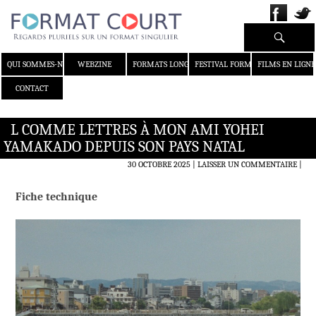
Recherche
ALLER AU CONTENU
QUI SOMMES-NOUS ?
WEBZINE
FORMATS LONGS
FESTIVAL FORMAT COURT
FILMS EN LIGNE
CONTACT
L COMME LETTRES À MON AMI YOHEI
YAMAKADO DEPUIS SON PAYS NATAL
30 OCTOBRE 2025
LAISSER UN COMMENTAIRE
|
Fiche technique