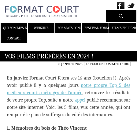
Recherche
ALLER AU CONTENU
QUI SOMMES-NOUS ?
WEBZINE
FORMATS LONGS
FESTIVAL FORMAT COURT
FILMS EN LIGNE
CONTACT
VOS FILMS PRÉFÉRÉS EN 2024 !
5 JANVIER 2025
LAISSER UN COMMENTAIRE
|
En janvier, Format Court fêtera ses 16 ans (bouchon !). Après
avoir publié il y a quelques jours
notre propre Top 5 des
meilleurs courts-métrages de l’année
, retrouvez les résultats
de votre propre Top, suite à notre
appel
publié récemment sur
notre site internet. Voici les 5 films, vus cette année, qui ont
remporté le plus de suffrages du côté des internautes.
1. Mémoires du bois de Théo Vincent