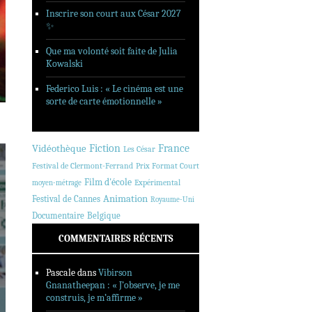
Inscrire son court aux César 2027
✨
Que ma volonté soit faite de Julia
Kowalski
Federico Luis : « Le cinéma est une
sorte de carte émotionnelle »
Fiction
France
Vidéothèque
Les César
Festival de Clermont-Ferrand
Prix Format Court
Film d'école
Expérimental
moyen-métrage
Animation
Festival de Cannes
Royaume-Uni
Documentaire
Belgique
COMMENTAIRES RÉCENTS
Pascale
dans
Vibirson
Gnanatheepan : « J’observe, je me
construis, je m’affirme »