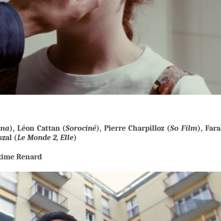
ama
), Léon Cattan (
Sorociné
), Pierre Charpilloz (
So Film
), Far
zal (
Le Monde 2, Elle
)
xime Renard