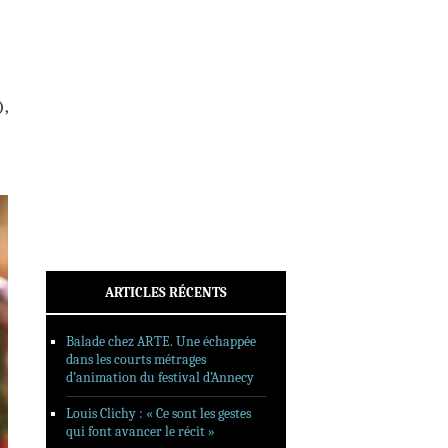
INTERVIEWS
REPORTAGES
SORTIES DVD
FORMATS LONGS
),
FESTIVAL FORMAT COURT
FILMS EN LIGNE
CONTACT
ARTICLES RÉCENTS
Balade chez ARTE. Une échappée
dans les courts métrages
d’animation du festival d’Annecy
Louis Clichy : « Ce sont les gestes
qui font avancer le récit »