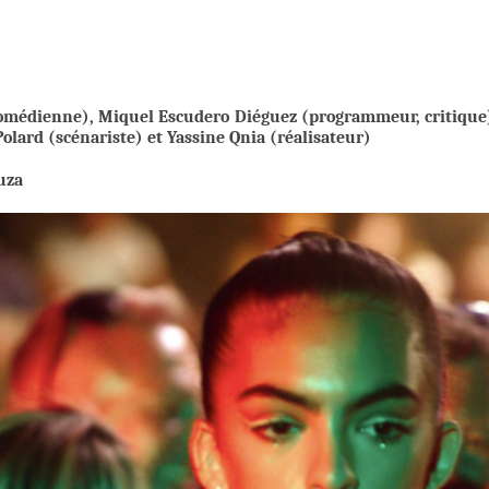
comédienne), Miquel Escudero Diéguez (programmeur, critique
olard (scénariste) et Yassine Qnia (réalisateur)
uza