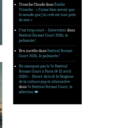
Tronche Claude
dans
Émilie
Tronche : « J’aime bien savoir que
le monde que j’ai créé est tout près
de moi »
C’est trop court – Intervistar
dans
Festival Format Court 2026, le
palmarès !
Bru aurélie
dans
Festival Format
Court 2026, le palmarès !
Ne manquez pas le 7e Festival
Format Court à Paris (8-12 avril
2026) – Direct-Actu.fr le blogzine
de la culture pop et alternative
dans
7e Festival Format Court, la
sélection ❤️‍