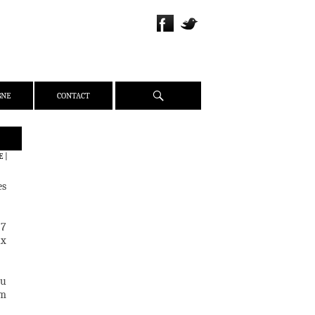
Recherche
GNE
CONTACT
QUI SOMMES-NOUS ?
E
|
PRÉSENTATION
es
ÉQUIPE
PRESSE
 7
PARTENAIRES
ux
WEBZINE
ACTUALITÉS
du
CRITIQUES
lm
DOSSIERS