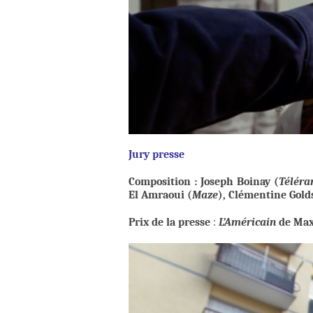
Jury presse
Composition : Joseph Boinay (
Télér
El Amraoui (
Maze
), Clémentine Golds
Prix de la presse
:
L’Américain
de Ma