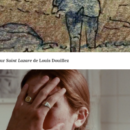
our
Saint Lazare
de Louis Douillez