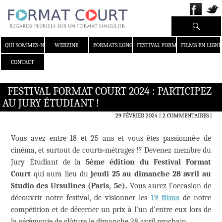
Recherche
ALLER AU CONTENU
QUI SOMMES-NOUS ?
WEBZINE
FORMATS LONGS
FESTIVAL FORMAT COURT
FILMS EN LIGNE
CONTACT
FESTIVAL FORMAT COURT 2024 : PARTICIPEZ
AU JURY ÉTUDIANT !
29 FÉVRIER 2024
2 COMMENTAIRES
|
Vous avez entre 18 et 25 ans et vous êtes passionné·e de
cinéma, et surtout de courts-métrages !? Devenez membre du
Jury Étudiant de la
5ème édition du Festival Format
Court
qui aura lieu du
jeudi 25 au dimanche 28 avril au
Studio des Ursulines (Paris, 5e).
Vous aurez l’occasion de
découvrir notre festival, de visionner les
19 films
de notre
compétition et de décerner un prix à l’un d’entre eux lors de
la cérémonie de clôture le dimanche 28 avril prochain.