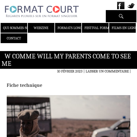
Recherche
ALLER AU CONTENU
QUI SOMMES-NOUS ?
WEBZINE
FORMATS LONGS
FESTIVAL FORMAT COURT
FILMS EN LIGNE
CONTACT
W COMME WILL MY PARENTS COME TO SEE
ME
10 FÉVRIER 2023
LAISSER UN COMMENTAIRE
|
Fiche technique