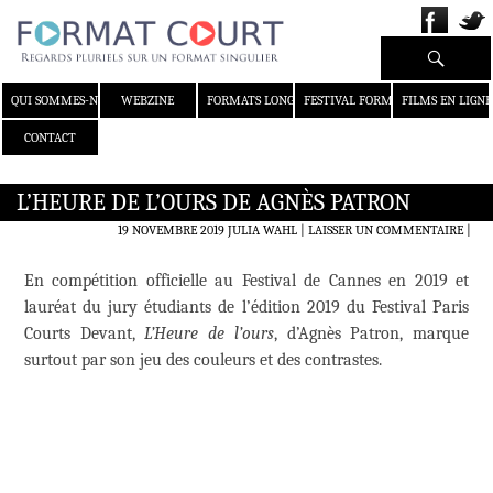
Recherche
ALLER AU CONTENU
QUI SOMMES-NOUS ?
WEBZINE
FORMATS LONGS
FESTIVAL FORMAT COURT
FILMS EN LIGNE
CONTACT
L’HEURE DE L’OURS DE AGNÈS PATRON
19 NOVEMBRE 2019
JULIA WAHL
LAISSER UN COMMENTAIRE
|
En compétition officielle au Festival de Cannes en 2019 et
lauréat du jury étudiants de l’édition 2019 du Festival Paris
Courts Devant,
L’Heure de l’ours
, d’Agnès Patron, marque
surtout par son jeu des couleurs et des contrastes.