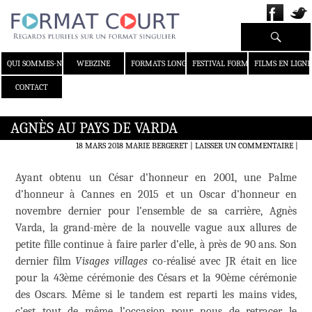
Recherche
ALLER AU CONTENU
QUI SOMMES-NOUS ?
WEBZINE
FORMATS LONGS
FESTIVAL FORMAT COURT
FILMS EN LIGNE
CONTACT
AGNÈS AU PAYS DE VARDA
18 MARS 2018
MARIE BERGERET
LAISSER UN COMMENTAIRE
|
Ayant obtenu un César d’honneur en 2001, une Palme
d’honneur à Cannes en 2015 et un Oscar d’honneur en
novembre dernier pour l’ensemble de sa carrière, Agnès
Varda, la grand-mère de la nouvelle vague aux allures de
petite fille continue à faire parler d’elle, à près de 90 ans. Son
dernier film
Visages villages
co-réalisé avec JR était en lice
pour la 43ème cérémonie des Césars et la 90ème cérémonie
des Oscars. Même si le tandem est reparti les mains vides,
c’est tout de même l’occasion pour nous de retracer le