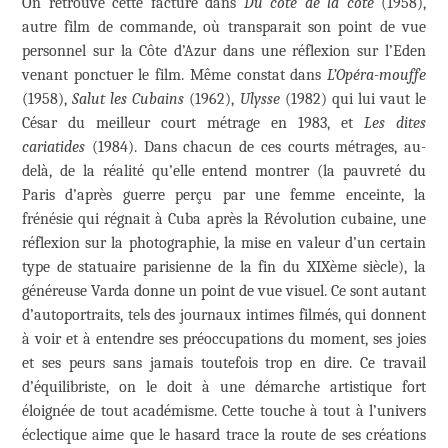
On retrouve cette facture dans
Du côté de la côte
(1958),
autre film de commande, où transparait son point de vue
personnel sur la Côte d’Azur dans une réflexion sur l’Eden
venant ponctuer le film. Même constat dans
L’Opéra-mouffe
(1958),
Salut les Cubains
(1962),
Ulysse
(1982) qui lui vaut le
César du meilleur court métrage en 1983, et
Les dites
cariatides
(1984). Dans chacun de ces courts métrages, au-
delà, de la réalité qu’elle entend montrer (la pauvreté du
Paris d’après guerre perçu par une femme enceinte, la
frénésie qui régnait à Cuba après la Révolution cubaine, une
réflexion sur la photographie, la mise en valeur d’un certain
type de statuaire parisienne de la fin du XIXème siècle), la
généreuse Varda donne un point de vue visuel. Ce sont autant
d’autoportraits, tels des journaux intimes filmés, qui donnent
à voir et à entendre ses préoccupations du moment, ses joies
et ses peurs sans jamais toutefois trop en dire. Ce travail
d’équilibriste, on le doit à une démarche artistique fort
éloignée de tout académisme. Cette touche à tout à l’univers
éclectique aime que le hasard trace la route de ses créations