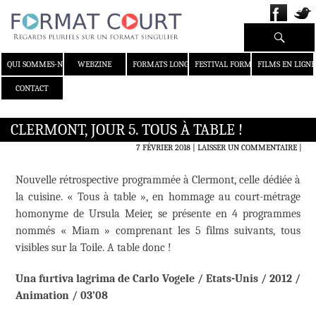
Recherche
ALLER AU CONTENU
QUI SOMMES-NOUS ?
WEBZINE
FORMATS LONGS
FESTIVAL FORMAT COURT
FILMS EN LIGNE
CONTACT
CLERMONT, JOUR 5. TOUS À TABLE !
7 FÉVRIER 2018
LAISSER UN COMMENTAIRE
|
Nouvelle rétrospective programmée à Clermont, celle dédiée à
la cuisine. « Tous à table », en hommage au court-métrage
homonyme de Ursula Meier, se présente en 4 programmes
nommés « Miam » comprenant les 5 films suivants, tous
visibles sur la Toile. A table donc !
Una furtiva lagrima de Carlo Vogele / Etats-Unis / 2012 /
Animation / 03’08