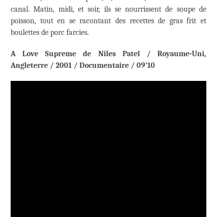
canal. Matin, midi, et soir, ils se nourrissent de soupe de
poisson, tout en se racontant des recettes de gras frit et
boulettes de porc farcies.
A Love Supreme de Niles Patel / Royaume-Uni,
Angleterre / 2001 / Documentaire / 09’10