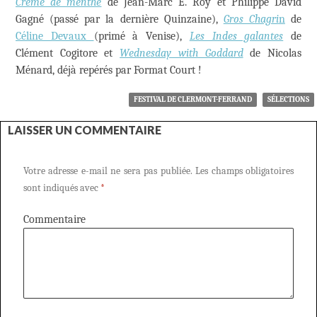
Crème de menthe
de Jean-Marc E. Roy et Philippe David
Gagné (passé par la dernière Quinzaine),
Gros Chagri
n
de
Céline Devaux
(primé à Venise),
Les Indes galantes
de
Clément Cogitore et
Wednesday with Goddard
de Nicolas
Ménard, déjà repérés par Format Court !
FESTIVAL DE CLERMONT-FERRAND
SÉLECTIONS
LAISSER UN COMMENTAIRE
Votre adresse e-mail ne sera pas publiée.
Les champs obligatoires
sont indiqués avec
*
Commentaire