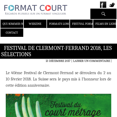
Recherche
ALLER AU CONTENU
QUI SOMMES-NOUS ?
WEBZINE
FORMATS LONGS
FESTIVAL FORMAT COURT
FILMS EN LIGNE
CONTACT
FESTIVAL DE CLERMONT-FERRAND 2018, LES
SÉLECTIONS
13 DÉCEMBRE 2017
LAISSER UN COMMENTAIRE
|
Le 40ème Festival de Clermont-Ferrand se déroulera du 2 au
10 février 2018. La Suisse sera le pays mis à l’honneur lors de
cette édition anniversaire.