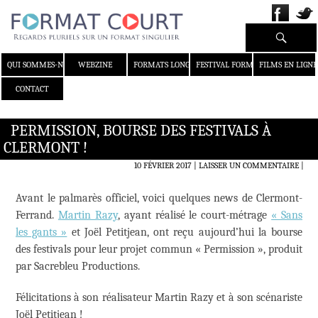
Recherche
ALLER AU CONTENU
QUI SOMMES-NOUS ?
WEBZINE
FORMATS LONGS
FESTIVAL FORMAT COURT
FILMS EN LIGNE
CONTACT
PERMISSION, BOURSE DES FESTIVALS À
CLERMONT !
10 FÉVRIER 2017
LAISSER UN COMMENTAIRE
|
Avant le palmarès officiel, voici quelques news de Clermont-
Ferrand.
Martin Razy
, ayant réalisé le court-métrage
« Sans
les gants »
et Joël Petitjean, ont reçu aujourd’hui la bourse
des festivals pour leur projet commun « Permission », produit
par Sacrebleu Productions.
Félicitations à son réalisateur Martin Razy et à son scénariste
Joël Petitjean !