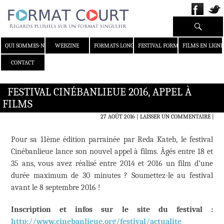
Recherche
ALLER AU CONTENU
QUI SOMMES-NOUS ?
WEBZINE
FORMATS LONGS
FESTIVAL FORMAT COURT
FILMS EN LIGNE
CONTACT
FESTIVAL CINÉBANLIEUE 2016, APPEL À
FILMS
27 AOÛT 2016
LAISSER UN COMMENTAIRE
|
Pour sa 11ème édition parrainée par Reda Kateb, le festival
Cinébanlieue lance son nouvel appel à films. Âgés entre 18 et
35 ans, vous avez réalisé entre 2014 et 2016 un film d’une
durée maximum de 30 minutes ? Soumettez-le au festival
avant le 8 septembre 2016 !
Inscription et infos sur le site du festival :
http://www.cinebanlieue.org/festival/actualite