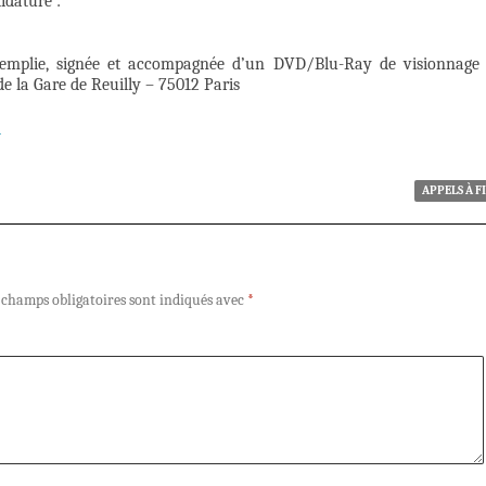
idature :
n remplie, signée et accompagnée d’un DVD/Blu-Ray de visionnage
 de la Gare de Reuilly – 75012 Paris
5
APPELS À F
 champs obligatoires sont indiqués avec
*