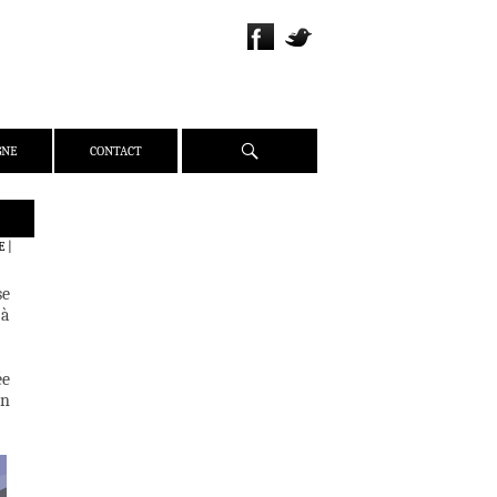
Recherche
GNE
CONTACT
QUI SOMMES-NOUS ?
E
|
PRÉSENTATION
se
ÉQUIPE
 à
PRESSE
PARTENAIRES
ée
WEBZINE
un
ACTUALITÉS
CRITIQUES
DOSSIERS