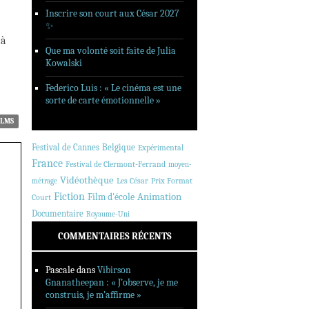
Inscrire son court aux César 2027
✨
 à
Que ma volonté soit faite de Julia
Kowalski
Federico Luis : « Le cinéma est une
sorte de carte émotionnelle »
ILMS
Festival de Cannes
Belgique
Expérimental
France
Festival de Clermont-Ferrand
moyen-
Vidéothèque
Les César
Prix Format
métrage
Fiction
Animation
Film d'école
Court
Documentaire
Royaume-Uni
COMMENTAIRES RÉCENTS
Pascale
dans
Vibirson
Gnanatheepan : « J’observe, je me
construis, je m’affirme »