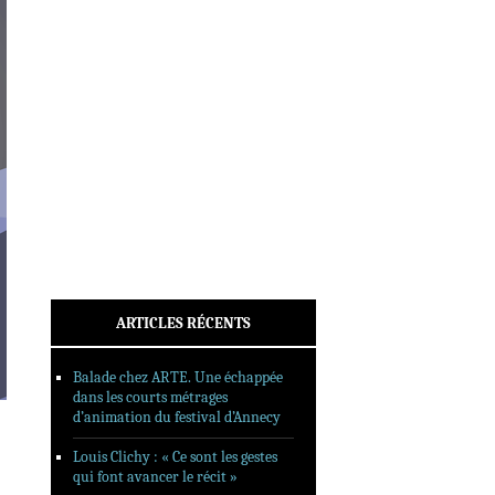
INTERVIEWS
REPORTAGES
SORTIES DVD
FORMATS LONGS
FESTIVAL FORMAT COURT
FILMS EN LIGNE
CONTACT
ARTICLES RÉCENTS
Balade chez ARTE. Une échappée
dans les courts métrages
d’animation du festival d’Annecy
Louis Clichy : « Ce sont les gestes
qui font avancer le récit »