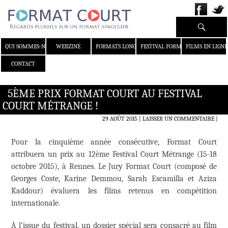
Recherche
ALLER AU CONTENU
QUI SOMMES-NOUS ?
WEBZINE
FORMATS LONGS
FESTIVAL FORMAT COURT
FILMS EN LIGNE
CONTACT
5ÈME PRIX FORMAT COURT AU FESTIVAL
COURT MÉTRANGE !
29 AOÛT 2015
LAISSER UN COMMENTAIRE
|
Pour la cinquième année consécutive, Format Court
attribuera un prix au 12ème Festival Court Métrange (15-18
octobre 2015), à Rennes. Le Jury Format Court (composé de
Georges Coste, Karine Demmou, Sarah Escamilla et Aziza
Kaddour) évaluera les films retenus en compétition
internationale.
À l’issue du festival, un dossier spécial sera consacré au film