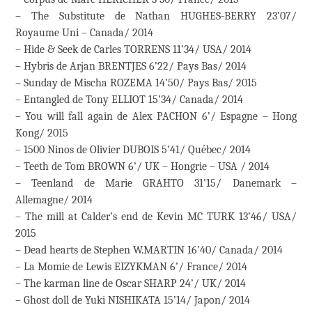
– The Substitute de Nathan HUGHES-BERRY 23’07/
Royaume Uni – Canada/ 2014
– Hide & Seek de Carles TORRENS 11’34/ USA/ 2014
– Hybris de Arjan BRENTJES 6’22/ Pays Bas/ 2014
– Sunday de Mischa ROZEMA 14’50/ Pays Bas/ 2015
– Entangled de Tony ELLIOT 15’34/ Canada/ 2014
– You will fall again de Alex PACHON 6’/ Espagne – Hong
Kong/ 2015
– 1500 Ninos de Olivier DUBOIS 5’41/ Québec/ 2014
– Teeth de Tom BROWN 6’/ UK – Hongrie – USA / 2014
– Teenland de Marie GRAHTO 31’15/ Danemark –
Allemagne/ 2014
– The mill at Calder’s end de Kevin MC TURK 13’46/ USA/
2015
– Dead hearts de Stephen W.MARTIN 16’40/ Canada/ 2014
– La Momie de Lewis EIZYKMAN 6’/ France/ 2014
– The karman line de Oscar SHARP 24’/ UK/ 2014
– Ghost doll de Yuki NISHIKATA 15’14/ Japon/ 2014