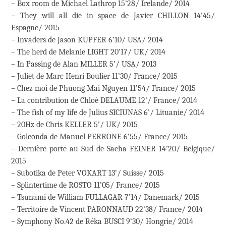
– Box room de Michael Lathrop 15’28/ Irelande/ 2014
– They will all die in space de Javier CHILLON 14’45/
Espagne/ 2015
– Invaders de Jason KUPFER 6’10/ USA/ 2014
– The herd de Melanie LIGHT 20’17/ UK/ 2014
– In Passing de Alan MILLER 5’/ USA/ 2013
– Juliet de Marc Henri Boulier 11’30/ France/ 2015
– Chez moi de Phuong Mai Nguyen 11’54/ France/ 2015
– La contribution de Chloé DELAUME 12’/ France/ 2014
– The fish of my life de Julius SICIUNAS 6’/ Lituanie/ 2014
– 20Hz de Chris KELLER 5’/ UK/ 2015
– Golconda de Manuel PERRONE 6’55/ France/ 2015
– Dernière porte au Sud de Sacha FEINER 14’20/ Belgique/
2015
– Subotika de Peter VOKART 13’/ Suisse/ 2015
– Splintertime de ROSTO 11’05/ France/ 2015
– Tsunami de William FULLAGAR 7’14/ Danemark/ 2015
– Territoire de Vincent PARONNAUD 22’38/ France/ 2014
– Symphony No.42 de Réka BUSCI 9’30/ Hongrie/ 2014