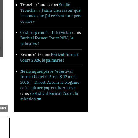
Tronche Claude
dans
Émilie
Tronche : « J’aime bien savoir que
le monde que j’ai créé est tout près
de moi »
C’est trop court – Intervistar
dans
Festival Format Court 2026, le
palmarès !
Bru aurélie
dans
Festival Format
Court 2026, le palmarès !
Ne manquez pas le 7e Festival
Format Court à Paris (8-12 avril
2026) – Direct-Actu.fr le blogzine
de la culture pop et alternative
dans
7e Festival Format Court, la
sélection ❤️‍
OURT