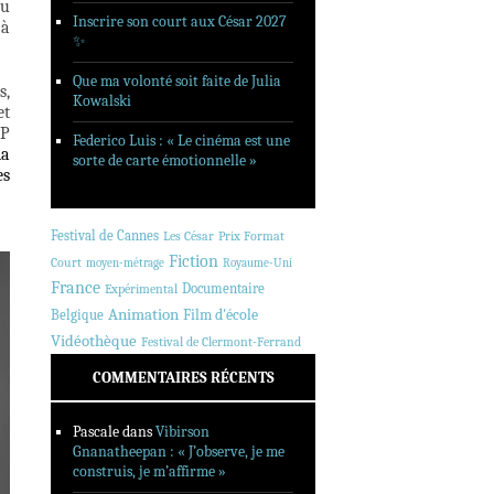
vu
Inscrire son court aux César 2027
 à
✨
Que ma volonté soit faite de Julia
s,
Kowalski
et
CP
Federico Luis : « Le cinéma est une
la
sorte de carte émotionnelle »
es
Festival de Cannes
Les César
Prix Format
Fiction
Court
moyen-métrage
Royaume-Uni
France
Documentaire
Expérimental
Animation
Belgique
Film d'école
Vidéothèque
Festival de Clermont-Ferrand
COMMENTAIRES RÉCENTS
Pascale
dans
Vibirson
Gnanatheepan : « J’observe, je me
construis, je m’affirme »