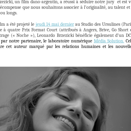
icki, un film dano-argentin, a réussi à séduire notre jury et est 
écompense que nous souhaitons associer à l’originalité, au talent et
 ou longs.
lm a été projeté le
jeudi 14 mai dernier
au Studio des Ursulines (Pari
e à quatre Prix Format Court (attribués à Angers, Brive, Go Short 
trage (« Noche »), Leonardo Brzezicki bénéficie également d’un D
é
par notre partenaire, le
laboratoire numérique
Média Solution.
Ce
pire cet auteur marqué par les relations humaines et les nouvell