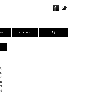
Recherche
GNE
CONTACT
QUI SOMMES-NOUS ?
E
|
PRÉSENTATION
ix
ÉQUIPE
»,
PRESSE
s,
le
PARTENAIRES
lm
WEBZINE
rt
s)
ACTUALITÉS
CRITIQUES
DOSSIERS