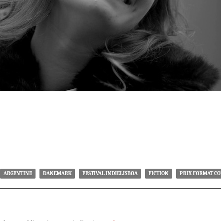
ARGENTINE
DANEMARK
FESTIVAL INDIELISBOA
FICTION
PRIX FORMAT C