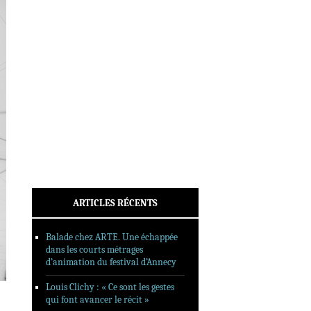
INTERVIEWS
REPORTAGES
SORTIES DVD
FORMATS LONGS
FESTIVAL FORMAT COURT
FILMS EN LIGNE
CONTACT
ARTICLES RÉCENTS
Balade chez ARTE. Une échappée
dans les courts métrages
d’animation du festival d’Annecy
Louis Clichy : « Ce sont les gestes
qui font avancer le récit »