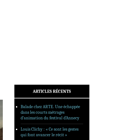
INTERVIEWS
REPORTAGES
SORTIES DVD
FORMATS LONGS
FESTIVAL FORMAT COURT
FILMS EN LIGNE
CONTACT
ARTICLES RÉCENTS
Balade chez ARTE. Une échappée
dans les courts métrages
d’animation du festival d’Annecy
Louis Clichy : « Ce sont les gestes
qui font avancer le récit »