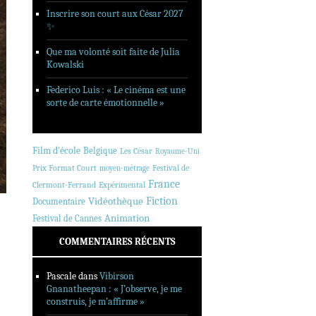
Inscrire son court aux César 2027
✨
Que ma volonté soit faite de Julia
Kowalski
Federico Luis : « Le cinéma est une
sorte de carte émotionnelle »
Film d'école
Belgique
Les César
Royaume-Uni
Prix Format Court
Festival de
moyen-métrage
France
Clermont-Ferrand
Expérimental
Fiction
Vidéothèque
Documentaire
Animation
Festival de Cannes
COMMENTAIRES RÉCENTS
Pascale
dans
Vibirson
Gnanatheepan : « J’observe, je me
construis, je m’affirme »