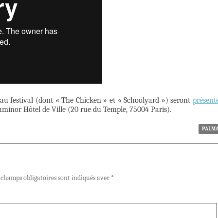
 au festival (dont « The Chicken » et « Schoolyard ») seront
présent
minor Hôtel de Ville (20 rue du Temple, 75004 Paris).
PALM
 champs obligatoires sont indiqués avec
*