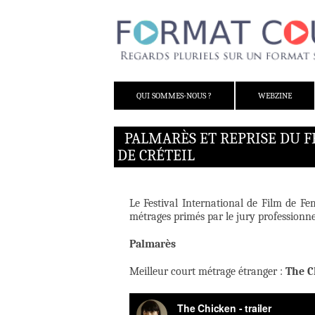
ALLER AU CONTENU
QUI SOMMES-NOUS ?
WEBZINE
PALMARÈS ET REPRISE DU F
DE CRÉTEIL
Le Festival International de Film de Fem
métrages primés par le jury professionne
Palmarès
Meilleur court métrage étranger :
The C