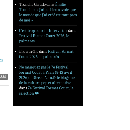
Tronche Claude
dans
Émilie
Tronche : « J’aime bien savoir que
le monde que j’ai créé est tout près
de moi »
C’est trop court – Intervistar
dans
Festival Format Court 2026, le
palmarès !
Bru aurélie
dans
Festival Format
Court 2026, le palmarès !
és
Ne manquez pas le 7e Festival
Format Court à Paris (8-12 avril
ARÈS
2026) – Direct-Actu.fr le blogzine
de la culture pop et alternative
dans
7e Festival Format Court, la
sélection ❤️‍