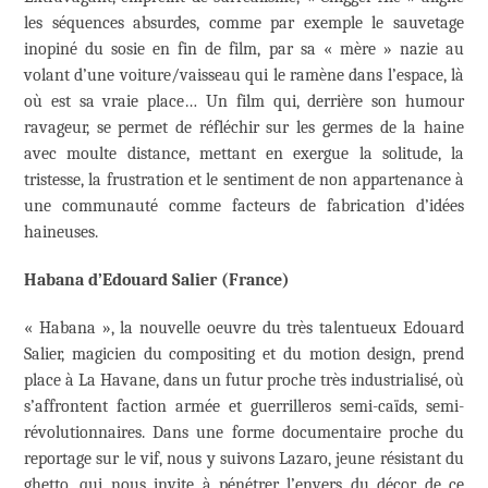
les séquences absurdes, comme par exemple le sauvetage
inopiné du sosie en fin de film, par sa « mère » nazie au
volant d’une voiture/vaisseau qui le ramène dans l’espace, là
où est sa vraie place… Un film qui, derrière son humour
ravageur, se permet de réfléchir sur les germes de la haine
avec moulte distance, mettant en exergue la solitude, la
tristesse, la frustration et le sentiment de non appartenance à
une communauté comme facteurs de fabrication d’idées
haineuses.
Habana d’Edouard Salier (France)
« Habana », la nouvelle oeuvre du très talentueux Edouard
Salier, magicien du compositing et du motion design, prend
place à La Havane, dans un futur proche très industrialisé, où
s’affrontent faction armée et guerrilleros semi-caïds, semi-
révolutionnaires. Dans une forme documentaire proche du
reportage sur le vif, nous y suivons Lazaro, jeune résistant du
ghetto, qui nous invite à pénétrer l’envers du décor de ce