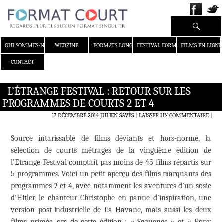
Recherche
ALLER AU CONTENU
QUI SOMMES-NOUS ?
WEBZINE
FORMATS LONGS
FESTIVAL FORMAT COURT
FILMS EN LIGNE
CONTACT
L’ÉTRANGE FESTIVAL : RETOUR SUR LES
PROGRAMMES DE COURTS 2 ET 4
17 DÉCEMBRE 2014
JULIEN SAVÈS
LAISSER UN COMMENTAIRE
|
Source intarissable de films déviants et hors-norme, la
sélection de courts métrages de la vingtième édition de
l’Etrange Festival comptait pas moins de 45 films répartis sur
5 programmes. Voici un petit aperçu des films marquants des
programmes 2 et 4, avec notamment les aventures d’un sosie
d’Hitler, le chanteur Christophe en panne d’inspiration, une
version post-industrielle de La Havane, mais aussi les deux
films primés lors de cette édition : « Sequence » et « Pony