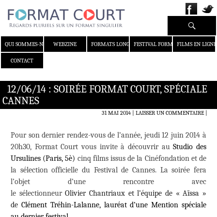
Recherche
ALLER AU CONTENU
QUI SOMMES-NOUS ?
WEBZINE
FORMATS LONGS
FESTIVAL FORMAT COURT
FILMS EN LIGNE
CONTACT
12/06/14 : SOIRÉE FORMAT COURT, SPÉCIALE
CANNES
31 MAI 2014
LAISSER UN COMMENTAIRE
|
Pour son dernier rendez-vous de l’année, jeudi 12 juin 2014 à
20h30, Format Court vous invite à découvrir au
Studio des
Ursulines (Paris, 5è)
cinq films issus de la Cinéfondation et de
la sélection officielle du Festival de Cannes. La soirée fera
l’objet d’une rencontre avec
le sélectionneur
Olivier Chantriaux et l’équipe de « Aïssa »
de
Clément Tréhin-Lalanne, lauréat d’une
Mention spéciale
au dernier festival.