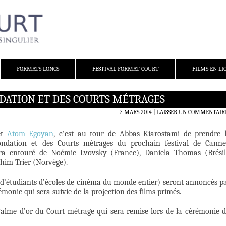
FORMATS LONGS
FESTIVAL FORMAT COURT
FILMS EN LI
ONDATION ET DES COURTS MÉTRAGES
7 MARS 2014
LAISSER UN COMMENTAIR
et
Atom Egoyan
, c’est au tour de Abbas Kiarostami de prendre 
ondation et des Courts métrages du prochain festival de Canne
sera entouré de Noémie Lvovsky (France), Daniela Thomas (Brésil
im Trier (Norvège).
ms d’étudiants d’écoles de cinéma du monde entier) seront annoncés p
rémonie qui sera suivie de la projection des films primés.
alme d’or du Court métrage qui sera remise lors de la cérémonie 