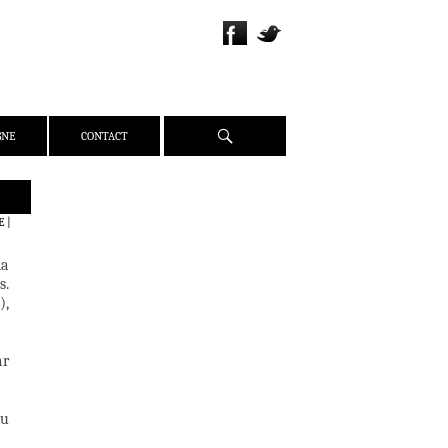
Recherche
GNE
CONTACT
QUI SOMMES-NOUS ?
E
|
PRÉSENTATION
la
ÉQUIPE
s.
PRESSE
),
PARTENAIRES
WEBZINE
ar
ACTUALITÉS
CRITIQUES
du
DOSSIERS