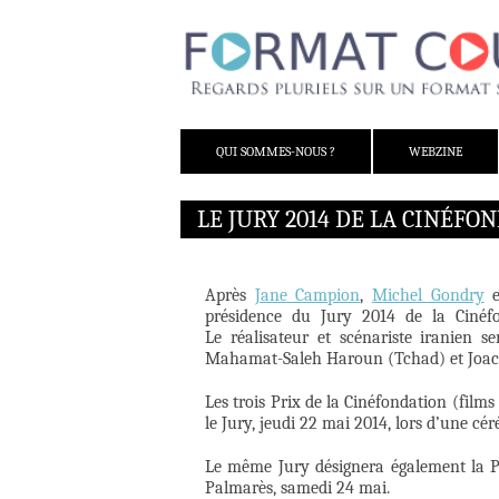
ALLER AU CONTENU
QUI SOMMES-NOUS ?
WEBZINE
LE JURY 2014 DE LA CINÉF
Après
Jane Campion
,
Michel Gondry
présidence du Jury 2014 de la Cinéf
Le réalisateur et scénariste iranien 
Mahamat-Saleh Haroun (Tchad) et Joach
Les trois Prix de la Cinéfondation (fil
le Jury, jeudi 22 mai 2014, lors d’une cé
Le même Jury désignera également la P
Palmarès, samedi 24 mai.