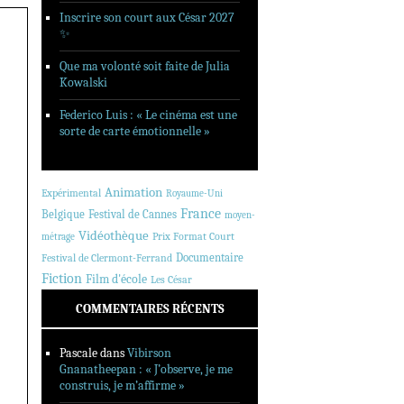
Inscrire son court aux César 2027
✨
Que ma volonté soit faite de Julia
Kowalski
Federico Luis : « Le cinéma est une
sorte de carte émotionnelle »
Animation
Expérimental
Royaume-Uni
France
Belgique
Festival de Cannes
moyen-
Vidéothèque
Prix Format Court
métrage
Documentaire
Festival de Clermont-Ferrand
Fiction
Film d'école
Les César
COMMENTAIRES RÉCENTS
Pascale
dans
Vibirson
Gnanatheepan : « J’observe, je me
construis, je m’affirme »