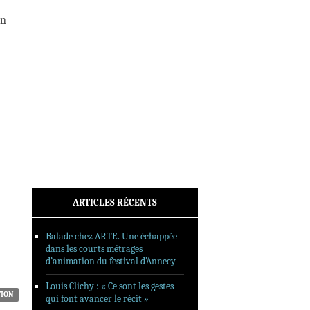
INTERVIEWS
on
REPORTAGES
SORTIES DVD
FORMATS LONGS
FESTIVAL FORMAT COURT
FILMS EN LIGNE
CONTACT
ARTICLES RÉCENTS
Balade chez ARTE. Une échappée
dans les courts métrages
d’animation du festival d’Annecy
Louis Clichy : « Ce sont les gestes
TION
qui font avancer le récit »