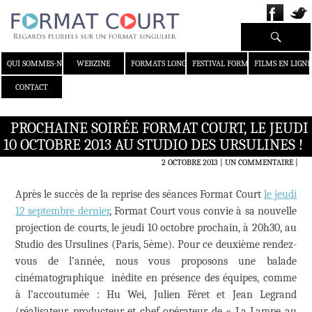
Recherche
ALLER AU CONTENU
QUI SOMMES-NOUS ?
WEBZINE
FORMATS LONGS
FESTIVAL FORMAT COURT
FILMS EN LIGNE
CONTACT
PROCHAINE SOIRÉE FORMAT COURT, LE JEUDI
10 OCTOBRE 2013 AU STUDIO DES URSULINES !
2 OCTOBRE 2013
UN COMMENTAIRE
|
Après le succès de la reprise des séances Format Court
le jeudi
12 septembre dernier
, Format Court vous convie à sa nouvelle
projection de courts, le jeudi 10 octobre prochain, à 20h30, au
Studio des Ursulines (Paris, 5ème). Pour ce deuxième rendez-
vous de l’année, nous vous proposons une balade
cinématographique inédite en présence des équipes, comme
à l’accoutumée : Hu Wei, Julien Féret et Jean Legrand
(réalisateur, producteur et chef opérateur de « La Lampe au