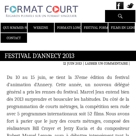
Recherche
ALLER AU CONTENU
QUI SOMMES-NOUS ?
WEBZINE
FORMATS LONGS
FESTIVAL FORMAT COURT
FILMS EN LIGNE
CONTACT
FESTIVAL D’ANNECY 2013
12 JUIN 2013
LAISSER UN COMMENTAIRE
|
Du 10 au 15 juin, se tient la 37eme édition du festival
d’animation d’Annecy. Cette année, un nouveau délégué
général a pris les rennes du festival. Marcel Jean entend bien
dès 2013 surprendre et bousculer les habitudes. Du côté de la
programmation de courts métrages, la compétition sera rude
avec 5 programmes internationaux soit 52 films. Nous avons
fort à parier que le jury des courts métrages, composé des
réalisateurs Bill Croyer et Jerzy Kucia et du compositeur
Robert Marcel Lepage, aura à débattre intensément tant la