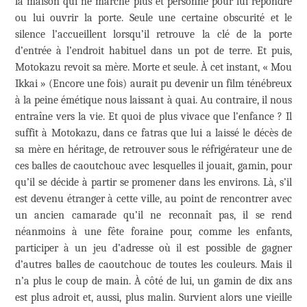
la maison qui ne marche plus et personne pour lui répondre
ou lui ouvrir la porte. Seule une certaine obscurité et le
silence l’accueillent lorsqu’il retrouve la clé de la porte
d’entrée à l’endroit habituel dans un pot de terre. Et puis,
Motokazu revoit sa mère. Morte et seule. À cet instant, « Mou
Ikkai » (Encore une fois) aurait pu devenir un film ténébreux
à la peine émétique nous laissant à quai. Au contraire, il nous
entraîne vers la vie. Et quoi de plus vivace que l’enfance ? Il
suffit à Motokazu, dans ce fatras que lui a laissé le décès de
sa mère en héritage, de retrouver sous le réfrigérateur une de
ces balles de caoutchouc avec lesquelles il jouait, gamin, pour
qu’il se décide à partir se promener dans les environs. Là, s’il
est devenu étranger à cette ville, au point de rencontrer avec
un ancien camarade qu’il ne reconnaît pas, il se rend
néanmoins à une fête foraine pour, comme les enfants,
participer à un jeu d’adresse où il est possible de gagner
d’autres balles de caoutchouc de toutes les couleurs. Mais il
n’a plus le coup de main. À côté de lui, un gamin de dix ans
est plus adroit et, aussi, plus malin. Survient alors une vieille