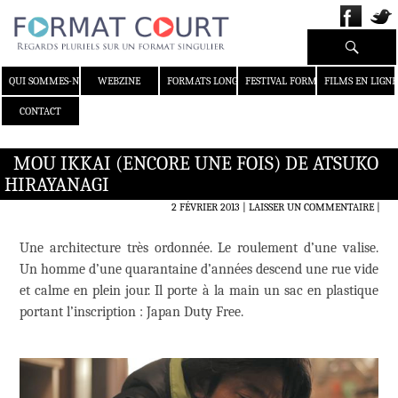
Recherche
ALLER AU CONTENU
QUI SOMMES-NOUS ?
WEBZINE
FORMATS LONGS
FESTIVAL FORMAT COURT
FILMS EN LIGNE
CONTACT
MOU IKKAI (ENCORE UNE FOIS) DE ATSUKO
HIRAYANAGI
2 FÉVRIER 2013
LAISSER UN COMMENTAIRE
|
Une architecture très ordonnée. Le roulement d’une valise.
Un homme d’une quarantaine d’années descend une rue vide
et calme en plein jour. Il porte à la main un sac en plastique
portant l’inscription : Japan Duty Free.