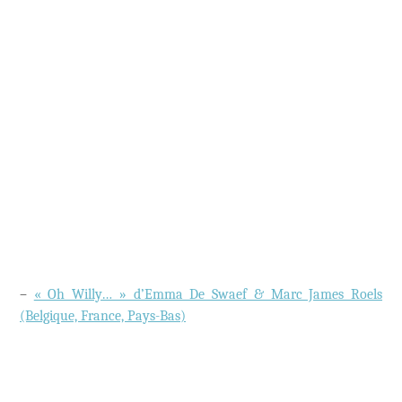
–
« Oh Willy… » d’Emma De Swaef & Marc James Roels
(Belgique, France, Pays-Bas)