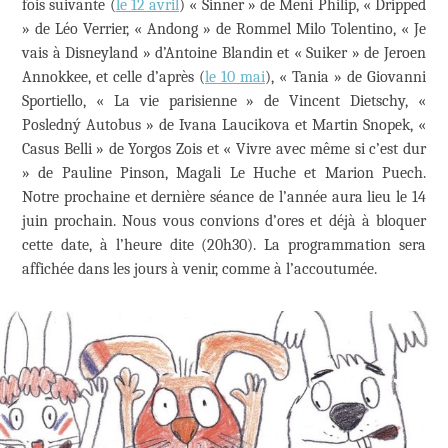
fois suivante (
le 12 avril
) « Sinner » de Meni Philip, « Dripped
» de Léo Verrier, « Andong » de Rommel Milo Tolentino, « Je
vais à Disneyland » d’Antoine Blandin et « Suiker » de Jeroen
Annokkee, et celle d’après (
le 10 mai
), « Tania » de Giovanni
Sportiello, « La vie parisienne » de Vincent Dietschy, «
Posledný Autobus » de Ivana Laucikova et Martin Snopek, «
Casus Belli » de Yorgos Zois et « Vivre avec même si c’est dur
» de Pauline Pinson, Magali Le Huche et Marion Puech.
Notre prochaine et dernière séance de l’année aura lieu le 14
juin prochain. Nous vous convions d’ores et déjà à bloquer
cette date, à l’heure dite (20h30). La programmation sera
affichée dans les jours à venir, comme à l’accoutumée.