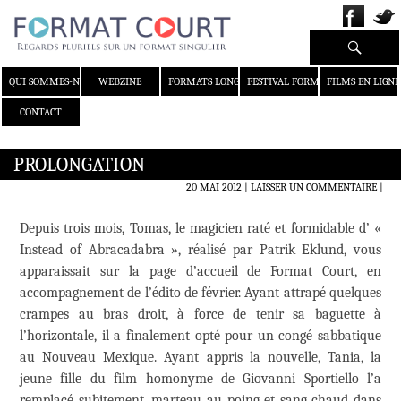
Recherche
ALLER AU CONTENU
QUI SOMMES-NOUS ?
WEBZINE
FORMATS LONGS
FESTIVAL FORMAT COURT
FILMS EN LIGNE
CONTACT
PROLONGATION
20 MAI 2012
LAISSER UN COMMENTAIRE
|
Depuis trois mois, Tomas, le magicien raté et formidable d’ «
Instead of Abracadabra », réalisé par Patrik Eklund, vous
apparaissait sur la page d’accueil de Format Court, en
accompagnement de l’édito de février. Ayant attrapé quelques
crampes au bras droit, à force de tenir sa baguette à
l’horizontale, il a finalement opté pour un congé sabbatique
au Nouveau Mexique. Ayant appris la nouvelle, Tania, la
jeune fille du film homonyme de Giovanni Sportiello l’a
remplacé subitement, marteau au poing et sang chaud dans