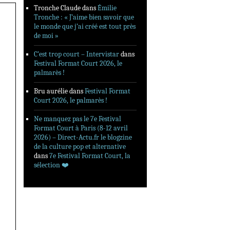
Tronche Claude
dans
Émilie
Tronche : « J’aime bien savoir que
le monde que j’ai créé est tout près
de moi »
C’est trop court – Intervistar
dans
Festival Format Court 2026, le
palmarès !
Bru aurélie
dans
Festival Format
Court 2026, le palmarès !
Ne manquez pas le 7e Festival
Format Court à Paris (8-12 avril
2026) – Direct-Actu.fr le blogzine
de la culture pop et alternative
dans
7e Festival Format Court, la
sélection ❤️‍