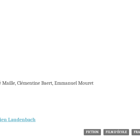
té Maille, Clémentine Baert, Emmanuel Mouret
stien Laudenbach
FICTION
FILM D'ÉCOLE
FRA