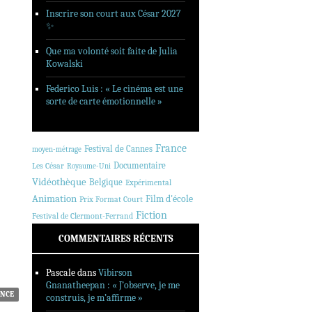
Inscrire son court aux César 2027
✨
Que ma volonté soit faite de Julia
Kowalski
Federico Luis : « Le cinéma est une
sorte de carte émotionnelle »
France
Festival de Cannes
moyen-métrage
Documentaire
Les César
Royaume-Uni
Vidéothèque
Belgique
Expérimental
Animation
Film d'école
Prix Format Court
Fiction
Festival de Clermont-Ferrand
COMMENTAIRES RÉCENTS
Pascale
dans
Vibirson
Gnanatheepan : « J’observe, je me
NCE
construis, je m’affirme »