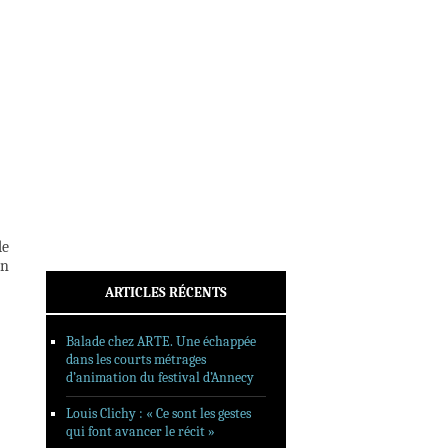
INTERVIEWS
REPORTAGES
SORTIES DVD
FORMATS LONGS
FESTIVAL FORMAT COURT
FILMS EN LIGNE
CONTACT
de
en
ARTICLES RÉCENTS
Balade chez ARTE. Une échappée
dans les courts métrages
d’animation du festival d’Annecy
Louis Clichy : « Ce sont les gestes
qui font avancer le récit »