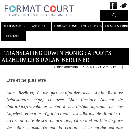
Recherche
ALLER AU CONTENU
QUI SOMMES-NOUS ?
WEBZINE
FORMATS LONGS
FESTIVAL FORMAT COURT
FILMS EN LIGNE
CONTACT
TRANSLATING EDWIN HONIG : A POET’S
ALZHEIMER’S D’ALAN BERLINER
8 OCTOBRE 2010
LAISSER UN COMMENTAIRE
|
Etre et ne plus être
Alan Berliner, à ne pas confondre avec Alain Berliner
(réalisateur belge) et avec Alan Berliner (avocat de
Columbus/travailleur social à Seattle/photographe de Los
Angeles) consulte régulièrement ses albums de famille et
creuse du côté de ses racines lorsqu’il se met en tête de faire
des films considérés par la critique et le public comme