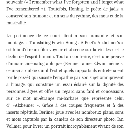
souvenir (« I remember what I’ve forgotten and I forget what
I’ve remembered »). Toutefois, Honing, le poète de jadis, a
conservé son humour et un sens du rythme, des mots et de la
musicalité.
La pertinence de ce court tient à son humanité et son
montage. « Translating Edwin Honig : A Poet’s Alzheimer’s »
est loin d’être un film voyeur et obscène sur la vieillesse et le
déclin de l’esprit humain. Tout au contraire, c’est une preuve
d’amour cinématographique (Berliner aime Edwin même si
celui-ci a oublié qui il l’est et quels rapports ils entretenaient
par le passé) qui suscite l’empathie par son sujet omniprésent
à l’image, qui constitue un essai éclairé sur la dignité des
personnes âgées et offre un regard sans fard et concessions
sur ce mot mi-étrange mi-barbare que représente celui
d’ »Alzheimer ». Grâce à des coupes fréquentes et à des
inserts répétitifs, Berliner joue avec les nombreux plans, sons
et mots capturés par la caméra de son directeur photo, Ian
Vollmer, pour livrer un portrait incroyablement vivant de son