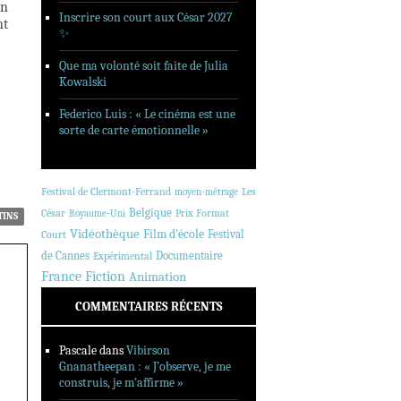
en
Inscrire son court aux César 2027
nt
✨
Que ma volonté soit faite de Julia
Kowalski
Federico Luis : « Le cinéma est une
sorte de carte émotionnelle »
Festival de Clermont-Ferrand
Les
moyen-métrage
Belgique
César
Prix Format
Royaume-Uni
TINS
Vidéothèque
Film d'école
Festival
Court
de Cannes
Documentaire
Expérimental
France
Fiction
Animation
COMMENTAIRES RÉCENTS
Pascale
dans
Vibirson
Gnanatheepan : « J’observe, je me
construis, je m’affirme »