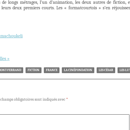
 de longs métrages, l’un d’animation, les deux autres de fiction, 
 leurs deux premiers courts. Les « formatcourtois » s’en réjouisse
 Amachoukeli
lles »
RMONT-FERRAND
FICTION
FRANCE
LA CINÉFONDATION
LES CÉSAR
LES LU
 champs obligatoires sont indiqués avec
*