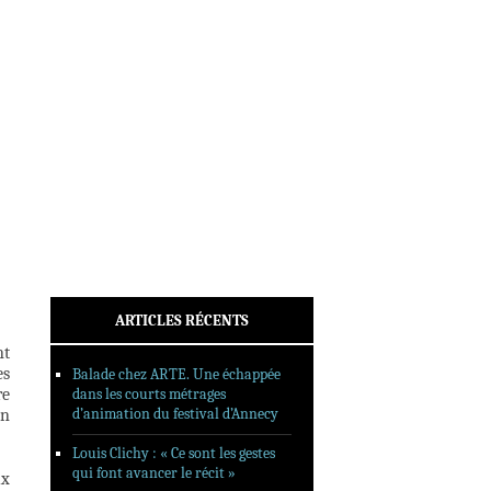
INTERVIEWS
REPORTAGES
SORTIES DVD
FORMATS LONGS
FESTIVAL FORMAT COURT
FILMS EN LIGNE
CONTACT
ARTICLES RÉCENTS
nt
es
Balade chez ARTE. Une échappée
re
dans les courts métrages
d’animation du festival d’Annecy
en
Louis Clichy : « Ce sont les gestes
qui font avancer le récit »
ux