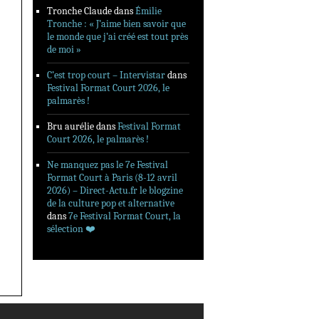
Tronche Claude
dans
Émilie
Tronche : « J’aime bien savoir que
le monde que j’ai créé est tout près
de moi »
C’est trop court – Intervistar
dans
Festival Format Court 2026, le
palmarès !
Bru aurélie
dans
Festival Format
Court 2026, le palmarès !
Ne manquez pas le 7e Festival
Format Court à Paris (8-12 avril
2026) – Direct-Actu.fr le blogzine
de la culture pop et alternative
dans
7e Festival Format Court, la
sélection ❤️‍