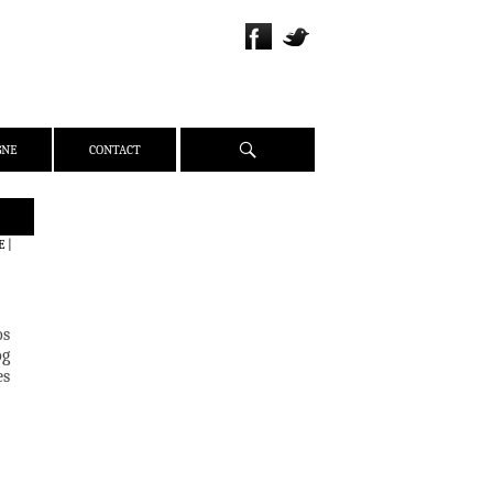
Recherche
GNE
CONTACT
QUI SOMMES-NOUS ?
E
|
PRÉSENTATION
ÉQUIPE
PRESSE
os
og
PARTENAIRES
es
WEBZINE
ACTUALITÉS
CRITIQUES
DOSSIERS