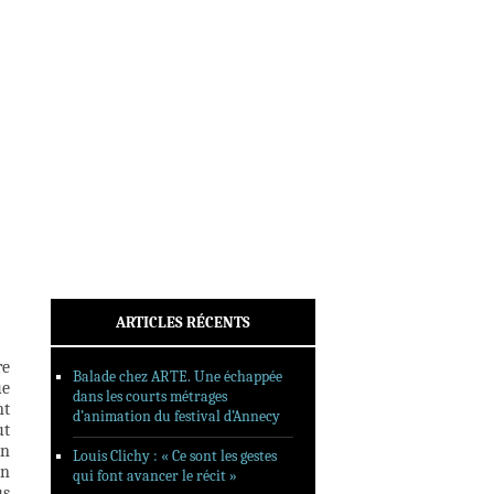
INTERVIEWS
REPORTAGES
SORTIES DVD
FORMATS LONGS
FESTIVAL FORMAT COURT
FILMS EN LIGNE
CONTACT
ARTICLES RÉCENTS
re
Balade chez ARTE. Une échappée
ue
dans les courts métrages
nt
d’animation du festival d’Annecy
ut
on
Louis Clichy : « Ce sont les gestes
un
qui font avancer le récit »
us