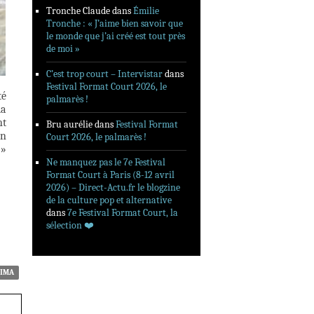
Tronche Claude
dans
Émilie
Tronche : « J’aime bien savoir que
le monde que j’ai créé est tout près
de moi »
C’est trop court – Intervistar
dans
Festival Format Court 2026, le
té
palmarès !
la
nt
Bru aurélie
dans
Festival Format
on
Court 2026, le palmarès !
 »
Ne manquez pas le 7e Festival
Format Court à Paris (8-12 avril
2026) – Direct-Actu.fr le blogzine
de la culture pop et alternative
dans
7e Festival Format Court, la
sélection ❤️‍
NIMA