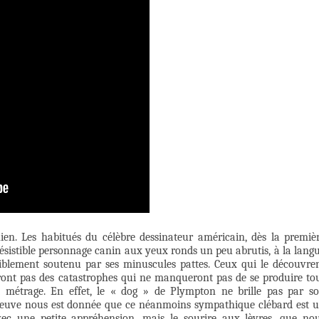
en. Les habitués du célèbre dessinateur américain, dès la premiè
résistible personnage canin aux yeux ronds un peu abrutis, à la lang
iblement soutenu par ses minuscules pattes. Ceux qui le découvre
eront pas des catastrophes qui ne manqueront pas de se produire to
 métrage. En effet, le « dog » de Plympton ne brille pas par s
, preuve nous est donnée que ce néanmoins sympathique clébard est 
vec une petite appréhension, mais le sourire aux lèvres, que no