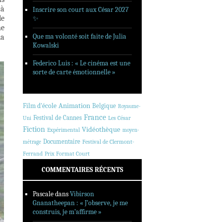
 à
Inscrire son court aux César 2027
le
✨
ne
Que ma volonté soit faite de Julia
la
Kowalski
Federico Luis : « Le cinéma est une
sorte de carte émotionnelle »
Animation
Film d'école
Belgique
Royaume-
France
Festival de Cannes
Les César
Uni
Fiction
Vidéothèque
Expérimental
moyen-
Documentaire
Festival de Clermont-
métrage
Ferrand
Prix Format Court
COMMENTAIRES RÉCENTS
Pascale
dans
Vibirson
Gnanatheepan : « J’observe, je me
construis, je m’affirme »