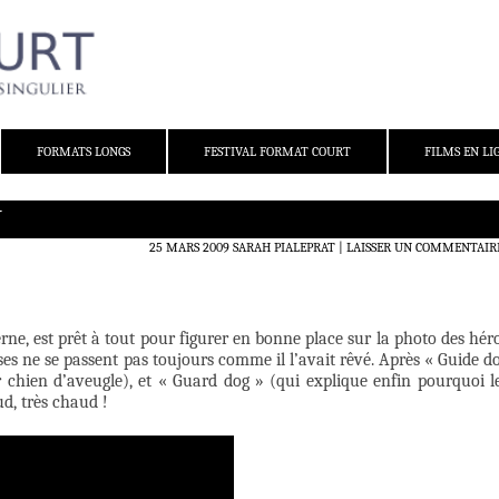
FORMATS LONGS
FESTIVAL FORMAT COURT
FILMS EN LI
N
25 MARS 2009
SARAH PIALEPRAT
LAISSER UN COMMENTAIR
ne, est prêt à tout pour figurer en bonne place sur la photo des hér
es ne se passent pas toujours comme il l’avait rêvé. Après « Guide d
 chien d’aveugle), et « Guard dog » (qui explique enfin pourquoi l
d, très chaud !