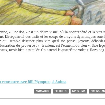
nne, « Hot dog » est un délire visuel où la spontanéité et la vitali
. L’irrégularité des traits et les coups de crayons dynamiques sont 
r qui semble dessiner plus vite qu’il ne pense. Joyeux, déborda
illustration du proverbe : « le mieux est l’ennemi du bien ». Une leç
veaux, avoir bien assimilée. On attend le quatrième volet « Horn dog
a rencontre avec Bill Plympton, à Anima
ANIMATION
CRITIQUES
ETATS-UNIS
FESTIVAL A