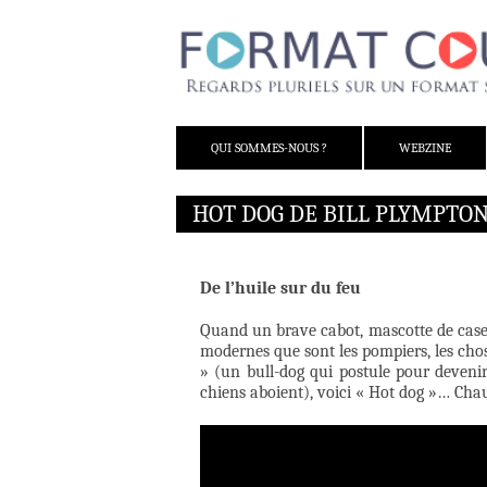
ALLER AU CONTENU
QUI SOMMES-NOUS ?
WEBZINE
HOT DOG DE BILL PLYMPTO
De l’huile sur du feu
Quand un brave cabot, mascotte de caser
modernes que sont les pompiers, les chos
» (un bull-dog qui postule pour devenir
chiens aboient), voici « Hot dog »… Chau