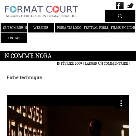
Recherche
ALLER AU CONTENU
QUI SOMMES-NOUS ?
WEBZINE
FORMATS LONGS
FESTIVAL FORMAT COURT
FILMS EN LIGNE
CONTACT
N COMME NORA
15 FÉVRIER 2009
LAISSER UN COMMENTAIRE
|
Fiche technique