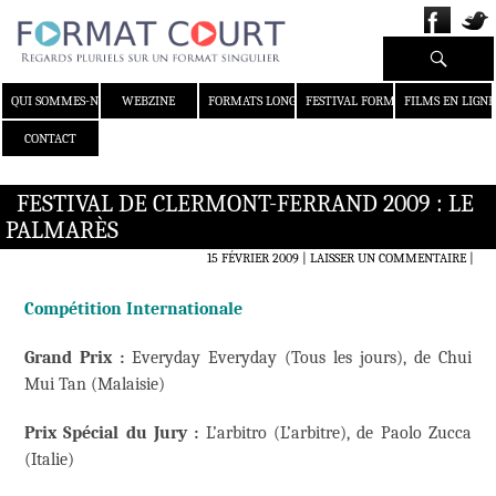
Recherche
ALLER AU CONTENU
QUI SOMMES-NOUS ?
WEBZINE
FORMATS LONGS
FESTIVAL FORMAT COURT
FILMS EN LIGNE
CONTACT
FESTIVAL DE CLERMONT-FERRAND 2009 : LE
PALMARÈS
15 FÉVRIER 2009
LAISSER UN COMMENTAIRE
|
Compétition Internationale
Grand Prix :
Everyday Everyday (Tous les jours), de Chui
Mui Tan (Malaisie)
Prix Spécial du Jury
:
L’arbitro (L’arbitre), de Paolo Zucca
(Italie)