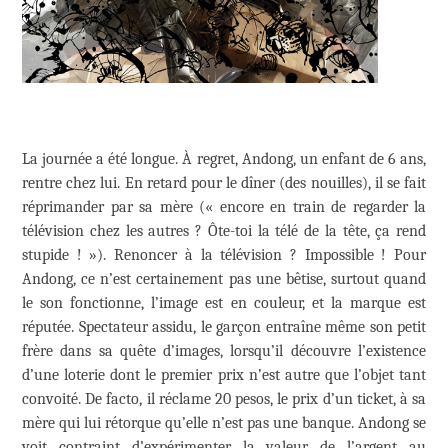
La journée a été longue. À regret, Andong, un enfant de 6 ans,
rentre chez lui. En retard pour le dîner (des nouilles), il se fait
réprimander par sa mère (« encore en train de regarder la
télévision chez les autres ? Ôte-toi la télé de la tête, ça rend
stupide ! »). Renoncer à la télévision ? Impossible ! Pour
Andong, ce n’est certainement pas une bêtise, surtout quand
le son fonctionne, l’image est en couleur, et la marque est
réputée. Spectateur assidu, le garçon entraîne même son petit
frère dans sa quête d’images, lorsqu’il découvre l’existence
d’une loterie dont le premier prix n’est autre que l’objet tant
convoité. De facto, il réclame 20 pesos, le prix d’un ticket, à sa
mère qui lui rétorque qu’elle n’est pas une banque. Andong se
voit contraint d’expérimenter la valeur de l’argent au