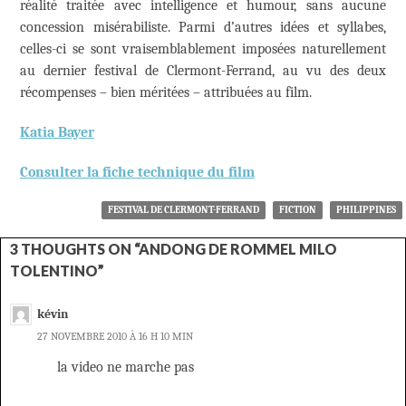
réalité traitée avec intelligence et humour, sans aucune
concession misérabiliste. Parmi d’autres idées et syllabes,
celles-ci se sont vraisemblablement imposées naturellement
au dernier festival de Clermont-Ferrand, au vu des deux
récompenses – bien méritées – attribuées au film.
Katia Bayer
Consulter la fiche technique du film
FESTIVAL DE CLERMONT-FERRAND
FICTION
PHILIPPINES
3 THOUGHTS ON “ANDONG DE ROMMEL MILO
TOLENTINO”
kévin
27 NOVEMBRE 2010 À 16 H 10 MIN
la video ne marche pas