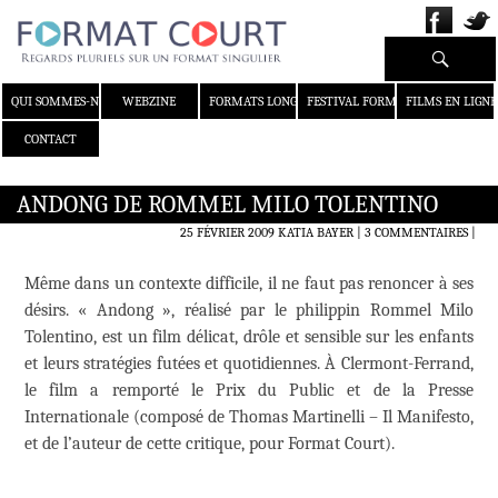
Recherche
ALLER AU CONTENU
QUI SOMMES-NOUS ?
WEBZINE
FORMATS LONGS
FESTIVAL FORMAT COURT
FILMS EN LIGNE
CONTACT
ANDONG DE ROMMEL MILO TOLENTINO
25 FÉVRIER 2009
KATIA BAYER
3 COMMENTAIRES
|
Même dans un contexte difficile, il ne faut pas renoncer à ses
désirs. « Andong », réalisé par le philippin Rommel Milo
Tolentino, est un film délicat, drôle et sensible sur les enfants
et leurs stratégies futées et quotidiennes. À Clermont-Ferrand,
le film a remporté le Prix du Public et de la Presse
Internationale (composé de Thomas Martinelli – Il Manifesto,
et de l’auteur de cette critique, pour Format Court).