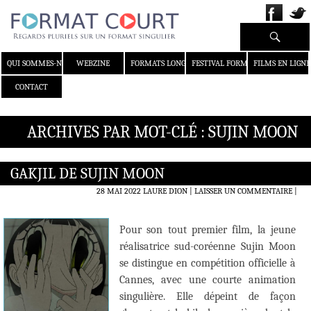
Recherche
ALLER AU CONTENU
QUI SOMMES-NOUS ?
WEBZINE
FORMATS LONGS
FESTIVAL FORMAT COURT
FILMS EN LIGNE
CONTACT
ARCHIVES PAR MOT-CLÉ : SUJIN MOON
GAKJIL DE SUJIN MOON
28 MAI 2022
LAURE DION
LAISSER UN COMMENTAIRE
|
Pour son tout premier film, la jeune
réalisatrice sud-coréenne Sujin Moon
se distingue en compétition officielle à
Cannes, avec une courte animation
singulière. Elle dépeint de façon