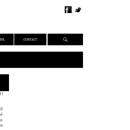
Recherche
GNE
CONTACT
QUI SOMMES-NOUS ?
PRÉSENTATION
E
|
ÉQUIPE
PRESSE
il
PARTENAIRES
né
la
WEBZINE
es