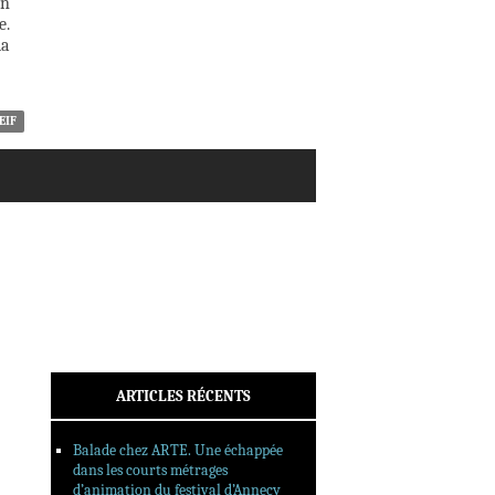
on
ACTUALITÉS
e.
CRITIQUES
la
DOSSIERS
INTERVIEWS
REPORTAGES
EIF
SORTIES DVD
FORMATS LONGS
FESTIVAL FORMAT COURT
FILMS EN LIGNE
CONTACT
ARTICLES RÉCENTS
Balade chez ARTE. Une échappée
dans les courts métrages
d’animation du festival d’Annecy