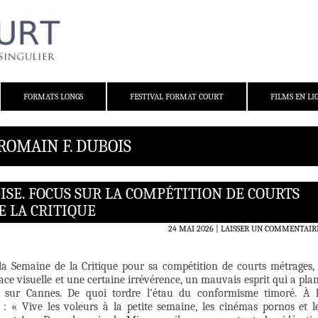
FORMATS LONGS
FESTIVAL FORMAT COURT
FILMS EN LI
ROMAIN F. DUBOIS
SE. FOCUS SUR LA COMPÉTITION DE COURTS
E LA CRITIQUE
24 MAI 2026
LAISSER UN COMMENTAIR
a Semaine de la Critique pour sa compétition de courts métrages, 
dace visuelle et une certaine irrévérence, un mauvais esprit qui a pla
e sur Cannes. De quoi tordre l’étau du conformisme timoré. À 
 : « Vive les voleurs à la petite semaine, les cinémas pornos et l