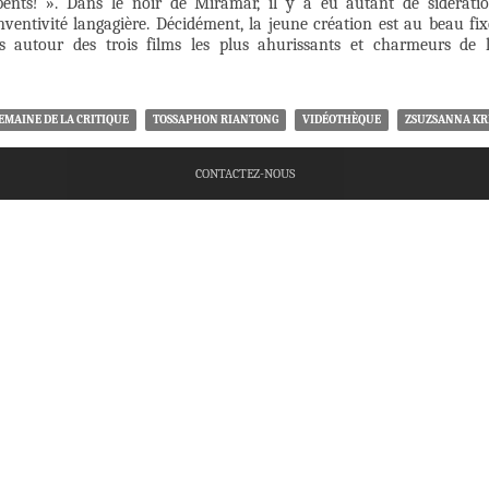
pents! ». Dans le noir de Miramar, il y a eu autant de sidérati
nventivité langagière. Décidément, la jeune création est au beau fix
s autour des trois films les plus ahurissants et charmeurs de 
EMAINE DE LA CRITIQUE
TOSSAPHON RIANTONG
VIDÉOTHÈQUE
ZSUZSANNA KR
CONTACTEZ-NOUS