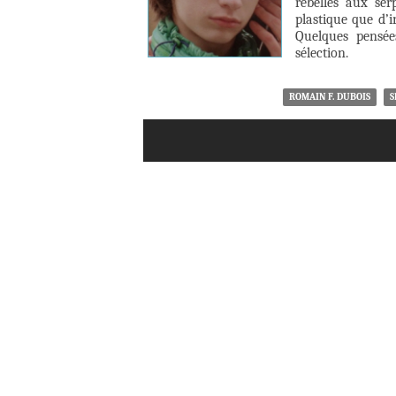
rebelles aux ser
plastique que d’i
Quelques pensée
sélection.
ROMAIN F. DUBOIS
S