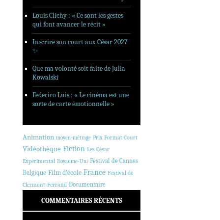
Louis Clichy : « Ce sont les gestes
qui font avancer le récit »
Inscrire son court aux César 2027
✨
Que ma volonté soit faite de Julia
Kowalski
Federico Luis : « Le cinéma est une
sorte de carte émotionnelle »
Animation
Prix Format Court
moyen-métrage
Fiction
Vidéothèque
Les César
Festival de Cannes
Expérimental
Royaume-Uni
France
Belgique
Film d'école
Festival de
Documentaire
Clermont-Ferrand
COMMENTAIRES RÉCENTS