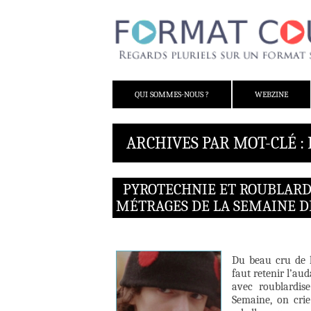
ALLER AU CONTENU
QUI SOMMES-NOUS ?
WEBZINE
ARCHIVES PAR MOT-CLÉ : 
PYROTECHNIE ET ROUBLARDI
MÉTRAGES DE LA SEMAINE D
Du beau cru de l
faut retenir l’au
avec roublardis
Semaine, on crie