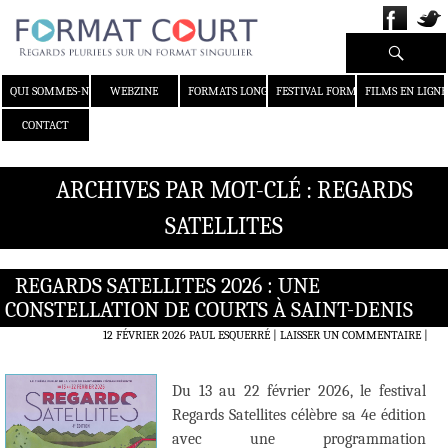
Recherche
ALLER AU CONTENU
QUI SOMMES-NOUS ?
WEBZINE
FORMATS LONGS
FESTIVAL FORMAT COURT
FILMS EN LIGNE
CONTACT
ARCHIVES PAR MOT-CLÉ : REGARDS
SATELLITES
REGARDS SATELLITES 2026 : UNE
CONSTELLATION DE COURTS À SAINT-DENIS
12 FÉVRIER 2026
PAUL ESQUERRÉ
LAISSER UN COMMENTAIRE
|
Du 13 au 22 février 2026, le festival
Regards Satellites célèbre sa 4e édition
avec une programmation