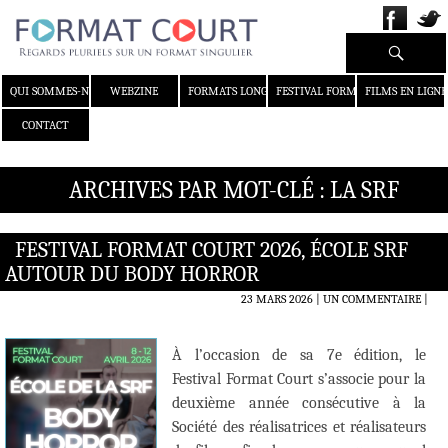
Recherche
ALLER AU CONTENU
QUI SOMMES-NOUS ?
WEBZINE
FORMATS LONGS
FESTIVAL FORMAT COURT
FILMS EN LIGNE
CONTACT
ARCHIVES PAR MOT-CLÉ : LA SRF
FESTIVAL FORMAT COURT 2026, ÉCOLE SRF
AUTOUR DU BODY HORROR
23 MARS 2026
UN COMMENTAIRE
|
À l’occasion de sa 7e édition, le
Festival Format Court s’associe pour la
deuxième année consécutive à la
Société des réalisatrices et réalisateurs