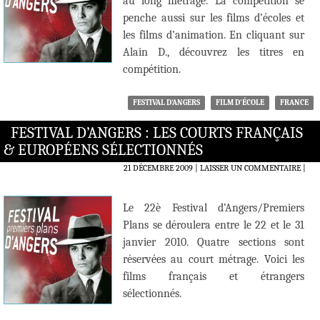
au long métrage. La compétition se
penche aussi sur les films d’écoles et
les films d’animation. En cliquant sur
Alain D., découvrez les titres en
compétition.
FESTIVAL D'ANGERS
FILM D'ÉCOLE
FRANCE
FESTIVAL D’ANGERS : LES COURTS FRANÇAIS
& EUROPÉENS SÉLECTIONNÉS
21 DÉCEMBRE 2009
LAISSER UN COMMENTAIRE
|
Le 22è Festival d’Angers/Premiers
Plans se déroulera entre le 22 et le 31
janvier 2010. Quatre sections sont
réservées au court métrage. Voici les
films français et étrangers
sélectionnés.