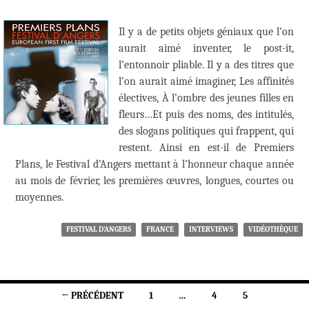
Il y a de petits objets géniaux que l’on
aurait aimé inventer, le post-it,
l’entonnoir pliable. Il y a des titres que
l’on aurait aimé imaginer, Les affinités
électives, À l’ombre des jeunes filles en
fleurs…Et puis des noms, des intitulés,
des slogans politiques qui frappent, qui
restent. Ainsi en est-il de Premiers
Plans, le Festival d’Angers mettant à l’honneur chaque année
au mois de février, les premières œuvres, longues, courtes ou
moyennes.
FESTIVAL D'ANGERS
FRANCE
INTERVIEWS
VIDÉOTHÈQUE
Navigation
← PRÉCÉDENT
1
…
4
5