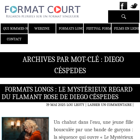
Recherche
ALLER AU CONTENU
QUI SOMMES-NOUS ?
WEBZINE
FORMATS LONGS
FESTIVAL FORMAT COURT
FILMS EN LIGNE
CONTACT
ARCHIVES PAR MOT-CLÉ : DIEGO
CÉSPEDES
FORMATS LONGS : LE MYSTÉRIEUX REGARD
DU FLAMANT ROSE DE DIEGO CÉSPEDES
19 MAI 2025
LOU LEOTY
LAISSER UN COMMENTAIRE
|
Un chahut dans l’eau, une jeune fille
bousculée par une bande de garçons :
la séquence qui ouvre « Le Mystérieux