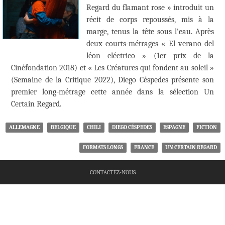
Regard du flamant rose » introduit un
récit de corps repoussés, mis à la
marge, tenus la tête sous l’eau. Après
deux courts-métrages « El verano del
léon eléctrico » (1er prix de la
Cinéfondation 2018) et « Les Créatures qui fondent au soleil »
(Semaine de la Critique 2022), Diego Céspedes présente son
premier long-métrage cette année dans la sélection Un
Certain Regard.
ALLEMAGNE
BELGIQUE
CHILI
DIEGO CÉSPEDES
ESPAGNE
FICTION
FORMATS LONGS
FRANCE
UN CERTAIN REGARD
CONTACTEZ-NOUS