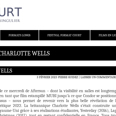
FORMATS LONGS
FESTIVAL FORMAT COURT
FILMS EN LI
 CHARLOTTE WELLS
ELLS
3 FÉVRIER 2023
PIERRE GUIDEZ
LAISSER UN COMMENTAIR
le ce mercredi de Aftersun – dont la visibilité en salles est longtem
 en tant que film estampillé MUBI jusqu’à ce que Condor se position
essus – nous permet de revenir vers la plus belle révélation de 
itique 2022. La britannique Charlotte Wells s’était construite u
yaume-Uni grâce à ses réalisations étudiantes, Yesterday (2016), La
hristmas (2017), tout en restant confidentielle en France. Tous tro