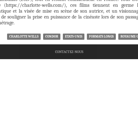
ne (https://charlotte-wells.com/), ces films tiennent en germe 
atique et la visée de mise en scène de son autrice, et un visionna
 de souligner la prise en puissance de la cinéaste lors de son passa
métrage.
CHARLOTTE WELLS
CONDOR
ETATS-UNIS
FORMATS LONGS
ROYAUME-
CONTACTEZ-NOUS