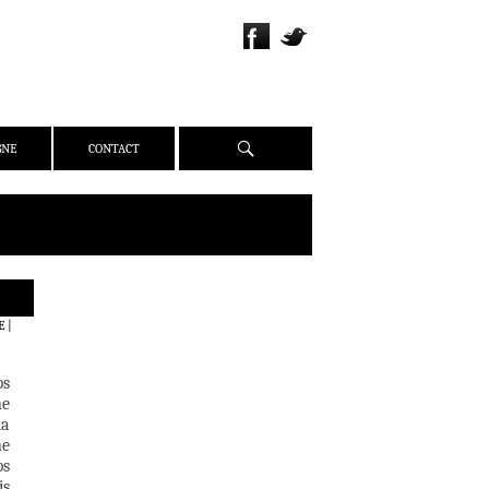
Recherche
GNE
CONTACT
QUI SOMMES-NOUS ?
E
|
PRÉSENTATION
ÉQUIPE
ps
PRESSE
ne
la
PARTENAIRES
ne
WEBZINE
ps
is