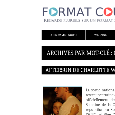
ALLER AU CONTENU
QUI SOMMES-NOUS ?
WEBZINE
ARCHIVES PAR MOT-CLÉ :
AFTERSUN DE CHARLOTTE W
La sortie nationa
restée incertaine
officiellement d
Semaine de la Cr
réputation au Ro
(2017), et Blue C