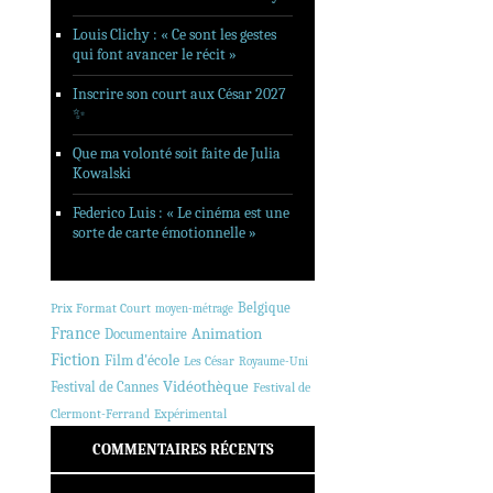
Louis Clichy : « Ce sont les gestes
qui font avancer le récit »
Inscrire son court aux César 2027
✨
Que ma volonté soit faite de Julia
Kowalski
Federico Luis : « Le cinéma est une
sorte de carte émotionnelle »
Belgique
Prix Format Court
moyen-métrage
France
Animation
Documentaire
Fiction
Film d'école
Les César
Royaume-Uni
Vidéothèque
Festival de Cannes
Festival de
Clermont-Ferrand
Expérimental
COMMENTAIRES RÉCENTS