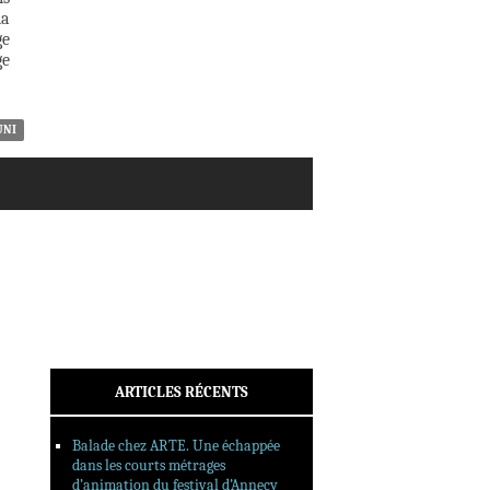
ACTUALITÉS
la
CRITIQUES
ge
ge
DOSSIERS
INTERVIEWS
REPORTAGES
UNI
SORTIES DVD
FORMATS LONGS
FESTIVAL FORMAT COURT
FILMS EN LIGNE
CONTACT
ARTICLES RÉCENTS
Balade chez ARTE. Une échappée
dans les courts métrages
d’animation du festival d’Annecy