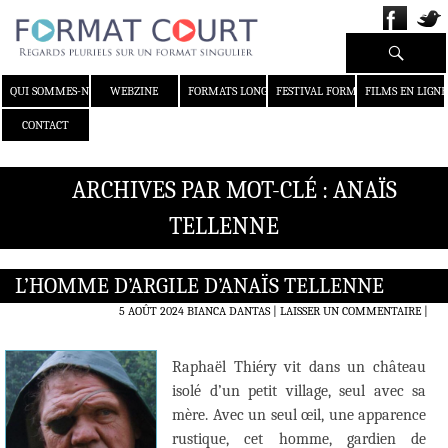
Recherche
ALLER AU CONTENU
QUI SOMMES-NOUS ?
WEBZINE
FORMATS LONGS
FESTIVAL FORMAT COURT
FILMS EN LIGNE
CONTACT
ARCHIVES PAR MOT-CLÉ : ANAÏS
TELLENNE
L’HOMME D’ARGILE D’ANAÏS TELLENNE
5 AOÛT 2024
BIANCA DANTAS
LAISSER UN COMMENTAIRE
|
Raphaël Thiéry vit dans un château
isolé d’un petit village, seul avec sa
mère. Avec un seul œil, une apparence
rustique, cet homme, gardien de