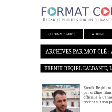
ALLER AU CONTENU
QUI SOMMES-NOUS ?
WEBZINE
ARCHIVES PAR MOT-CLÉ :
ERENIK BEQIRI. L’ALBANIE, L
Erenik Beqiri es
par oriGine films
officielle à Cann
revient sur son p