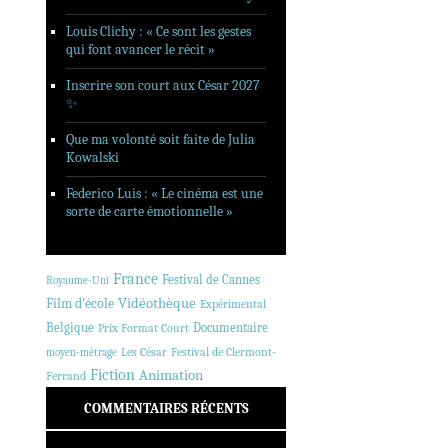
Louis Clichy : « Ce sont les gestes
qui font avancer le récit »
Inscrire son court aux César 2027
✨
Que ma volonté soit faite de Julia
Kowalski
Federico Luis : « Le cinéma est une
sorte de carte émotionnelle »
France
Festival de Cannes
Royaume-Uni
Vidéothèque
Film d'école
Expérimental
Belgique
Documentaire
Prix Format Court
Les César
Festival de Clermont-
moyen-métrage
Fiction
Animation
Ferrand
COMMENTAIRES RÉCENTS