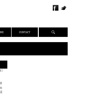
Recherche
GNE
CONTACT
QUI SOMMES-NOUS ?
E
|
PRÉSENTATION
ÉQUIPE
it
PRESSE
on
il
PARTENAIRES
WEBZINE