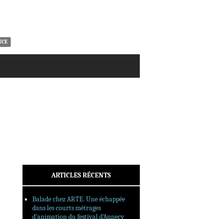
ACTUALITÉS
CRITIQUES
DOSSIERS
INTERVIEWS
NCE
REPORTAGES
SORTIES DVD
FORMATS LONGS
FESTIVAL FORMAT COURT
FILMS EN LIGNE
CONTACT
ARTICLES RÉCENTS
Balade chez ARTE. Une échappée
dans les courts métrages
d’animation du festival d’Annecy