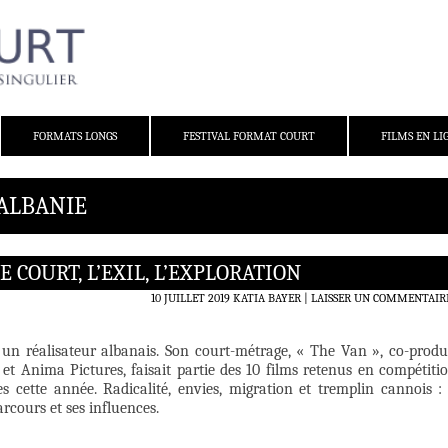
FORMATS LONGS
FESTIVAL FORMAT COURT
FILMS EN LI
 ALBANIE
E COURT, L’EXIL, L’EXPLORATION
10 JUILLET 2019
KATIA BAYER
LAISSER UN COMMENTAIR
t un réalisateur albanais. Son court-métrage, « The Van », co-produ
 et Anima Pictures, faisait partie des 10 films retenus en compétiti
es cette année. Radicalité, envies, migration et tremplin cannois : 
arcours et ses influences.