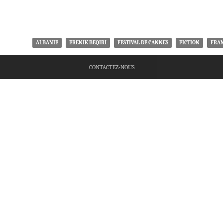
ALBANIE
ERENIK BEQIRI
FESTIVAL DE CANNES
FICTION
FRA
CONTACTEZ-NOUS