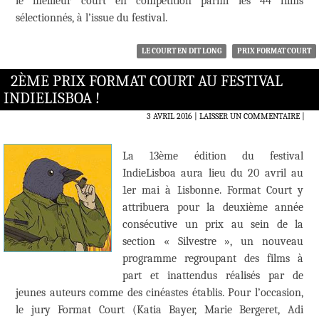
le meilleur court en compétition parmi les 44 films
sélectionnés, à l’issue du festival.
LE COURT EN DIT LONG
PRIX FORMAT COURT
2ÈME PRIX FORMAT COURT AU FESTIVAL
INDIELISBOA !
3 AVRIL 2016
LAISSER UN COMMENTAIRE
|
La 13ème édition du festival
IndieLisboa aura lieu du 20 avril au
1er mai à Lisbonne. Format Court y
attribuera pour la deuxième année
consécutive un prix au sein de la
section « Silvestre », un nouveau
programme regroupant des films à
part et inattendus réalisés par de
jeunes auteurs comme des cinéastes établis. Pour l’occasion,
le jury Format Court (Katia Bayer, Marie Bergeret, Adi