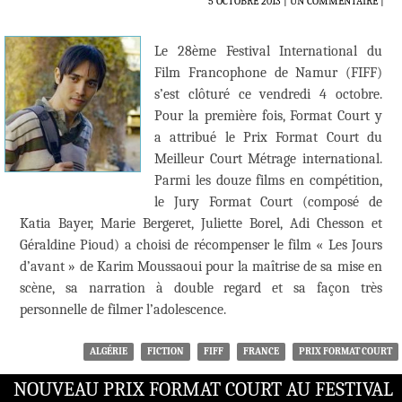
5 OCTOBRE 2013
UN COMMENTAIRE
|
Le 28ème Festival International du
Film Francophone de Namur (FIFF)
s’est clôturé ce vendredi 4 octobre.
Pour la première fois, Format Court y
a attribué le Prix Format Court du
Meilleur Court Métrage international.
Parmi les douze films en compétition,
le Jury Format Court (composé de
Katia Bayer, Marie Bergeret, Juliette Borel, Adi Chesson et
Géraldine Pioud) a choisi de récompenser le film « Les Jours
d’avant » de Karim Moussaoui pour la maîtrise de sa mise en
scène, sa narration à double regard et sa façon très
personnelle de filmer l’adolescence.
ALGÉRIE
FICTION
FIFF
FRANCE
PRIX FORMAT COURT
NOUVEAU PRIX FORMAT COURT AU FESTIVAL