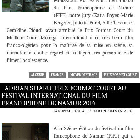
Moussaoui. Au Festival International
du Film Francophone de Namur
(FIFF), notre jury (Katia Bayer, Marie
Bergeret, Juliette Borel, Adi Chesson et
Géraldine Pioud) avait attribué le Prix Format Court du
Meilleur Court Métrage international à ce très beau film
franco-algérien pour la maîtrise de sa mise en scène, sa
narration à double regard et sa façon très personnelle de
filmer l’adolescence.
ALGÉRIE
FRANCE
MOYEN-MÉTRAGE
PRIX FORMAT COURT
ADRIAN SITARU, PRIX FORMAT COURT AU
FESTIVAL INTERNATIONAL DU FILM
FRANCOPHONE DE NAMUR 2014
14 NOVEMBRE 2014
LAISSER UN COMMENTAIRE
|
À la 29ème édition du festival du film
francophone de Namur (FIFF) qui a