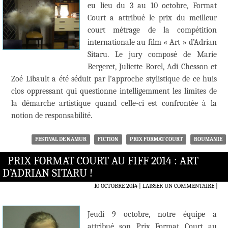
eu lieu du 3 au 10 octobre, Format
Court a attribué le prix du meilleur
court métrage de la compétition
internationale au film « Art » d’Adrian
Sitaru. Le jury composé de Marie
Bergeret, Juliette Borel, Adi Chesson et
Zoé Libault a été séduit par l’approche stylistique de ce huis
clos oppressant qui questionne intelligemment les limites de
la démarche artistique quand celle-ci est confrontée à la
notion de responsabilité.
FESTIVAL DE NAMUR
FICTION
PRIX FORMAT COURT
ROUMANIE
PRIX FORMAT COURT AU FIFF 2014 : ART
D’ADRIAN SITARU !
10 OCTOBRE 2014
LAISSER UN COMMENTAIRE
|
Jeudi 9 octobre, notre équipe a
attribué son Prix Format Court au