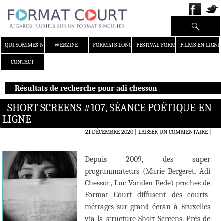
Recherche
ALLER AU CONTENU
QUI SOMMES-NOUS ?
WEBZINE
FORMATS LONGS
FESTIVAL FORMAT COURT
FILMS EN LIGNE
CONTACT
Résultats de recherche pour adi chesson
SHORT SCREENS #107, SÉANCE POÉTIQUE EN
LIGNE
21 DÉCEMBRE 2020
LAISSER UN COMMENTAIRE
|
Depuis 2009, des super
programmateurs (Marie Bergeret, Adi
Chesson, Luc Vanden Eede) proches de
Format Court diffusent des courts-
métrages sur grand écran à Bruxelles
via la structure Short Screens. Près de