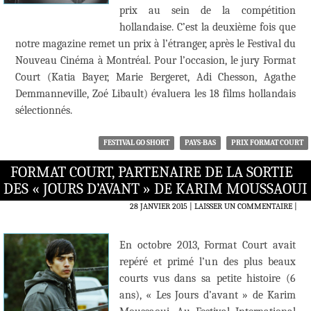
prix au sein de la compétition
hollandaise. C’est la deuxième fois que
notre magazine remet un prix à l’étranger, après le Festival du
Nouveau Cinéma à Montréal. Pour l’occasion, le jury Format
Court (Katia Bayer, Marie Bergeret, Adi Chesson, Agathe
Demmanneville, Zoé Libault) évaluera les 18 films hollandais
sélectionnés.
FESTIVAL GO SHORT
PAYS-BAS
PRIX FORMAT COURT
FORMAT COURT, PARTENAIRE DE LA SORTIE
DES « JOURS D’AVANT » DE KARIM MOUSSAOUI
28 JANVIER 2015
LAISSER UN COMMENTAIRE
|
En octobre 2013, Format Court avait
repéré et primé l’un des plus beaux
courts vus dans sa petite histoire (6
ans), « Les Jours d’avant » de Karim