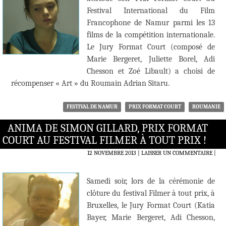
Festival International du Film
Francophone de Namur parmi les 13
films de la compétition internationale.
Le Jury Format Court (composé de
Marie Bergeret, Juliette Borel, Adi
Chesson et Zoé Libault) a choisi de
récompenser « Art » du Roumain Adrian Sitaru.
FESTIVAL DE NAMUR
PRIX FORMAT COURT
ROUMANIE
ANIMA DE SIMON GILLARD, PRIX FORMAT
COURT AU FESTIVAL FILMER À TOUT PRIX !
12 NOVEMBRE 2013
LAISSER UN COMMENTAIRE
|
Samedi soir, lors de la cérémonie de
clôture du festival Filmer à tout prix, à
Bruxelles, le Jury Format Court (Katia
Bayer, Marie Bergeret, Adi Chesson,