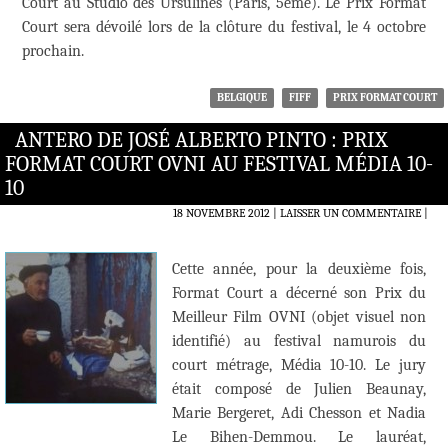
Court au Studio des Ursulines (Paris, 5ème). Le Prix Format
Court sera dévoilé lors de la clôture du festival, le 4 octobre
prochain.
BELGIQUE
FIFF
PRIX FORMAT COURT
ANTERO DE JOSÉ ALBERTO PINTO : PRIX
FORMAT COURT OVNI AU FESTIVAL MÉDIA 10-
10
18 NOVEMBRE 2012
LAISSER UN COMMENTAIRE
|
Cette année, pour la deuxième fois,
Format Court a décerné son Prix du
Meilleur Film OVNI (objet visuel non
identifié) au festival namurois du
court métrage, Média 10-10. Le jury
était composé de Julien Beaunay,
Marie Bergeret, Adi Chesson et Nadia
Le Bihen-Demmou. Le lauréat,