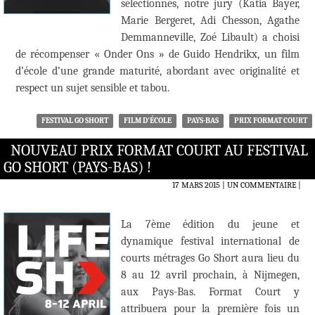
sélectionnés, notre jury (Katia Bayer,
Marie Bergeret, Adi Chesson, Agathe
Demmanneville, Zoé Libault) a choisi
de récompenser « Onder Ons » de Guido Hendrikx, un film
d’école d’une grande maturité, abordant avec originalité et
respect un sujet sensible et tabou.
FESTIVAL GO SHORT
FILM D'ÉCOLE
PAYS-BAS
PRIX FORMAT COURT
NOUVEAU PRIX FORMAT COURT AU FESTIVAL
GO SHORT (PAYS-BAS) !
17 MARS 2015
UN COMMENTAIRE
|
La 7ème édition du jeune et
dynamique festival international de
courts métrages Go Short aura lieu du
8 au 12 avril prochain, à Nijmegen,
aux Pays-Bas. Format Court y
attribuera pour la première fois un