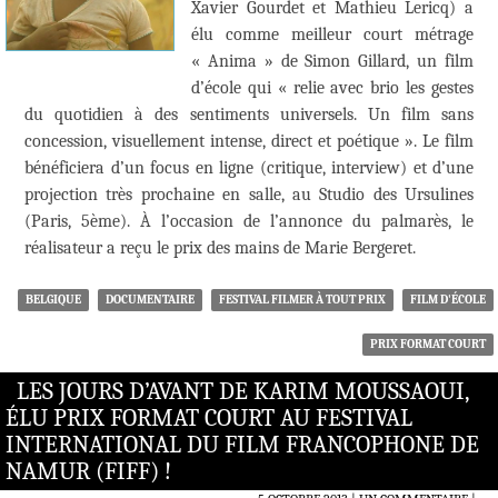
Xavier Gourdet et Mathieu Lericq) a
élu comme meilleur court métrage
« Anima » de Simon Gillard, un film
d’école qui « relie avec brio les gestes
du quotidien à des sentiments universels. Un film sans
concession, visuellement intense, direct et poétique ». Le film
bénéficiera d’un focus en ligne (critique, interview) et d’une
projection très prochaine en salle, au Studio des Ursulines
(Paris, 5ème). À l’occasion de l’annonce du palmarès, le
réalisateur a reçu le prix des mains de Marie Bergeret.
BELGIQUE
DOCUMENTAIRE
FESTIVAL FILMER À TOUT PRIX
FILM D'ÉCOLE
PRIX FORMAT COURT
LES JOURS D’AVANT DE KARIM MOUSSAOUI,
ÉLU PRIX FORMAT COURT AU FESTIVAL
INTERNATIONAL DU FILM FRANCOPHONE DE
NAMUR (FIFF) !