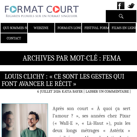
Recherche
ALLER AU CONTENU
QUI SOMMES-NOUS ?
WEBZINE
FORMATS LONGS
FESTIVAL FORMAT COURT
FILMS EN LIGNE
CONTACT
ARCHIVES PAR MOT-CLÉ : FEMA
LOUIS CLICHY : « CE SONT LES GESTES QUI
FONT AVANCER LE RÉCIT »
6 JUILLET 2026
KATIA BAYER
LAISSER UN COMMENTAIRE
|
Après son court « À quoi ça sert
l’amour ? », ses années chez Pixar
(« Wall-E », « Là-Haut »), puis les
deux longs métrages « Astérix »