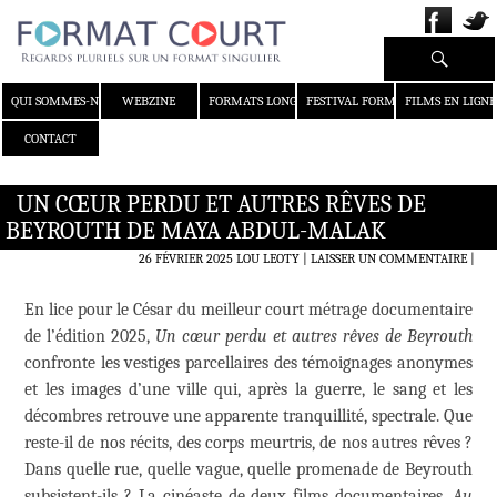
Recherche
ALLER AU CONTENU
QUI SOMMES-NOUS ?
WEBZINE
FORMATS LONGS
FESTIVAL FORMAT COURT
FILMS EN LIGNE
CONTACT
UN CŒUR PERDU ET AUTRES RÊVES DE
BEYROUTH DE MAYA ABDUL-MALAK
26 FÉVRIER 2025
LOU LEOTY
LAISSER UN COMMENTAIRE
|
En lice pour le César du meilleur court métrage documentaire
de l’édition 2025,
Un cœur perdu et autres rêves de Beyrouth
confronte les vestiges parcellaires des témoignages anonymes
et les images d’une ville qui, après la guerre, le sang et les
décombres retrouve une apparente tranquillité, spectrale. Que
reste-il de nos récits, des corps meurtris, de nos autres rêves ?
Dans quelle rue, quelle vague, quelle promenade de Beyrouth
subsistent-ils ? La cinéaste de deux films documentaires,
Au