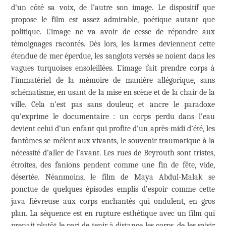
d’un côté sa voix, de l’autre son image. Le dispositif que
propose le film est assez admirable, poétique autant que
politique. L’image ne va avoir de cesse de répondre aux
témoignages racontés. Dès lors, les larmes deviennent cette
étendue de mer éperdue, les sanglots versés se noient dans les
vagues turquoises ensoleillées. L’image fait prendre corps à
l’immatériel de la mémoire de manière allégorique, sans
schématisme, en usant de la mise en scène et de la chair de la
ville. Cela n’est pas sans douleur, et ancre le paradoxe
qu’exprime le documentaire : un corps perdu dans l’eau
devient celui d’un enfant qui profite d’un après-midi d’été, les
fantômes se mêlent aux vivants, le souvenir traumatique à la
nécessité d’aller de l’avant. Les rues de Beyrouth sont tristes,
étroites, des fanions pendent comme une fin de fête, vide,
désertée. Néanmoins, le film de Maya Abdul-Malak se
ponctue de quelques épisodes emplis d’espoir comme cette
java fiévreuse aux corps enchantés qui ondulent, en gros
plan. La séquence est en rupture esthétique avec un film qui
prenait plutôt le pari de tenir à distance les corps, de les saisir