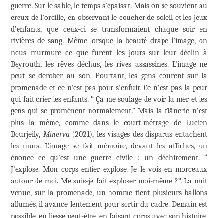
guerre. Sur le sable, le temps s’épaissit. Mais on se souvient au
creux de l’oreille, en observant le coucher de soleil et les jeux
d’enfants, que ceux-ci se transformaient chaque soir en
rivières de sang. Même lorsque la beauté drape l’image, on
nous murmure ce que furent les jours sur leur déclin à
Beyrouth, les rêves déchus, les rives assassines. L’image ne
peut se dérober au son. Pourtant, les gens courent sur la
promenade et ce n’est pas pour s’enfuir. Ce n’est pas la peur
qui fait crier les enfants. “ Ça me soulage de voir la mer et les
gens qui se promènent normalement.” Mais la flânerie n’est
plus la même, comme dans le court-métrage de Lucien
Bourjeily,
Minerva
(2021), les visages des disparus entachent
les murs. L’image se fait mémoire, devant les affiches, on
énonce ce qu’est une guerre civile : un déchirement. “
J’explose. Mon corps entier explose. Je le vois en morceaux
autour de moi. Me suis-je fait exploser moi-même ?”. La nuit
venue, sur la promenade, un homme tient plusieurs ballons
allumés, il avance lentement pour sortir du cadre. Demain est
possible, en liesse peut-être, en faisant corps avec son histoire,