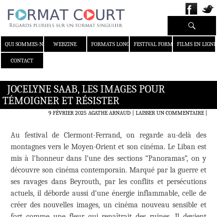
Recherche
ALLER AU CONTENU
QUI SOMMES-NOUS ?
WEBZINE
FORMATS LONGS
FESTIVAL FORMAT COURT
FILMS EN LIGNE
CONTACT
JOCELYNE SAAB, LES IMAGES POUR
TÉMOIGNER ET RÉSISTER
9 FÉVRIER 2025
AGATHE ARNAUD
LAISSER UN COMMENTAIRE
|
Au festival de Clermont-Ferrand, on regarde au-delà des
montagnes vers le Moyen-Orient et son cinéma. Le Liban est
mis à l’honneur dans l’une des sections “Panoramas”, on y
découvre son cinéma contemporain. Marqué par la guerre et
ses ravages dans Beyrouth, par les conflits et persécutions
actuels, il déborde aussi d’une énergie inflammable, celle de
créer des nouvelles images, un cinéma nouveau sensible et
fort comme une fleur qui renaîtrait des ruines. Il devient