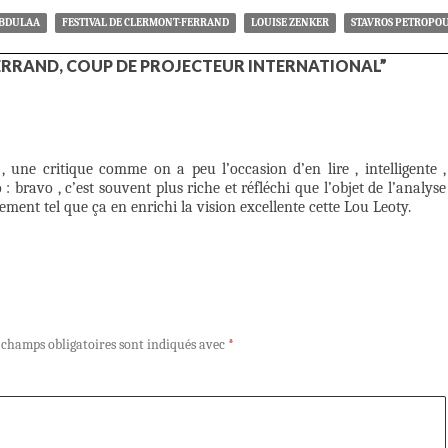
ABDULAA
FESTIVAL DE CLERMONT-FERRAND
LOUISE ZENKER
STAVROS PETROPO
RRAND, COUP DE PROJECTEUR INTERNATIONAL”
 une critique comme on a peu l’occasion d’en lire , intelligente ,
o : bravo , c’est souvent plus riche et réfléchi que l’objet de l’analyse
ent tel que ça en enrichi la vision excellente cette Lou Leoty.
 champs obligatoires sont indiqués avec
*