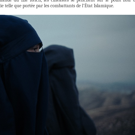
ande du IIIe Reich, les cinéastes se penchent sur le point noir 
atie telle que portée par les combattants de l’État Islamique.