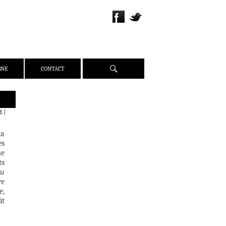
Recherche
GNE
CONTACT
QUI SOMMES-NOUS ?
E
|
PRÉSENTATION
la
ÉQUIPE
es
PRESSE
ne
ts
PARTENAIRES
ou
WEBZINE
re
e,
ACTUALITÉS
it
CRITIQUES
DOSSIERS