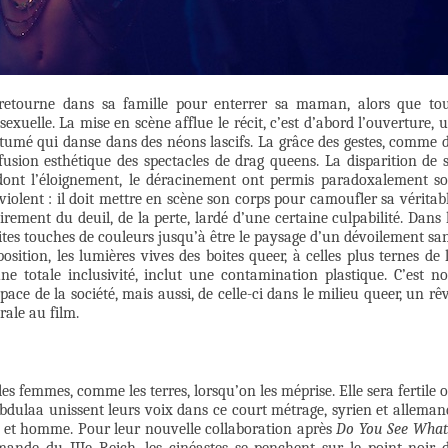
, retourne dans sa famille pour enterrer sa maman, alors que to
sexuelle. La mise en scène afflue le récit, c’est d’abord l’ouverture, 
ostumé qui danse dans des néons lascifs. La grâce des gestes, comme 
usion esthétique des spectacles de drag queens. La disparition de 
dont l’éloignement, le déracinement ont permis paradoxalement s
violent : il doit mettre en scène son corps pour camoufler sa véritab
irement du deuil, de la perte, lardé d’une certaine culpabilité. Dans 
etites touches de couleurs jusqu’à être le paysage d’un dévoilement sa
sition, les lumières vives des boites queer, à celles plus ternes de 
ne totale inclusivité, inclut une contamination plastique. C’est n
ace de la société, mais aussi, de celle-ci dans le milieu queer, un rê
rale au film.
t les femmes, comme les terres, lorsqu’on les méprise. Elle sera fertile 
bdulaa unissent leurs voix dans ce court métrage, syrien et alleman
 et homme. Pour leur nouvelle collaboration après
Do You See What