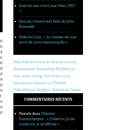
Inscrire son court aux César 2027
✨
Que ma volonté soit faite de Julia
Kowalski
Federico Luis : « Le cinéma est une
en
sorte de carte émotionnelle »
On
ux
du
Film d'école
de
Festival de Clermont-Ferrand
ui
Animation
Fiction
Documentaire
Les
nt
César
Prix Format Court
moyen-métrage
ès
France
Expérimental
Royaume-Uni
on
Vidéothèque
re
Belgique
Festival de Cannes
t-
COMMENTAIRES RÉCENTS
ne
ne
st
Pascale
dans
Vibirson
Gnanatheepan : « J’observe, je me
construis, je m’affirme »