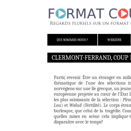
ALLER AU CONTENU
QUI SOMMES-NOUS ?
WEBZINE
CLERMONT-FERRAND, COUP 
Partir, revenir. Être un étranger en mili
thématique de l’une des sélections in
norvégiens sur une île grecque, un jeune
européenne projetée au cœur de l’État Is
les plus saisissants de la sélection :
Pira
Lou
) et
Walud
(Fertilité). Le corps étr
burlesque, que celui de la tragédie. Com
quelles mises en scène cela implique-t-
disparaître avec le temps?