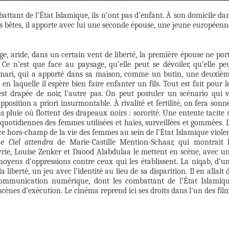
ttant de l’État Islamique, ils n’ont pas d’enfant. À son domicile da
rs bêtes, il apporte avec lui une seconde épouse, une jeune européenn
e, aride, dans un certain vent de liberté, la première épouse ne por
Ce n’est que face au paysage, qu’elle peut se dévoiler, qu’elle pe
on mari, qui a apporté dans sa maison, comme un butin, une deuxiè
en laquelle il espère bien faire enfanter un fils. Tout est fait pour l
e est drapée de noir, l’autre pas. On peut postuler un scénario qui 
pposition a priori insurmontable. À rivalité et fertilité, on fera sonn
 pluie où flottent des drapeaux noirs : sororité. Une entente tacite 
 quotidiennes des femmes utilisées et haïes, surveillées et gommées. 
 ce hors-champ de la vie des femmes au sein de l’État Islamique viole
Le Ciel attendra
de Marie-Castille Mention-Schaar, qui montrait 
Syrie, Louise Zenker et Daood Alabdulaa le mettent en scène, avec u
 moyens d’oppressions contre ceux qui les établissent. La niqab, d’u
 liberté, un jeu avec l’identité au lieu de sa disparition. Il en allait 
ommunication numérique, dont les combattant de l’État Islamiq
cènes d’exécution. Le cinéma reprend ici ses droits dans l’un des fil