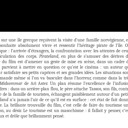
 sur une île grecque reçoivent la visite d’une famille norvégienne, 
souhaite absolument vivre et ressentir l’héritage pirate de l’île. 
e : l’arrivée d’étrangers, la confrontation avec les attentes de ce
ticulation des corps.
Pirateland
, en plus de s’amuser des dérives 
e du film est d’amener un geste de mise en scène, dans un cadre 
ui parvient à mettre en question ce qu’est le cinéma : un auteur q
satisfaire ses petits caprices et ses grandes idées. Les situations so
emande même si l’on va basculer dans l’horreur, comme dans la tr
Midsommar
de Ari Aster. Un plan résume l’excellence de l’infusi
s : dans un arrière-plan flou, le père attache Tassos, son fils, cont
e de la famille de touristes, échangent paisiblement autour d’un peti
eland
n’a jamais l’air de ce qu’il est en surface : cet état de fait don
 La brillante trouvaille du film, c’est celle de faire du tourisme u
on, au désir. Le tourisme est un masochisme : il fallait y penser, c’e
ieux et drôle que brillamment pensé.