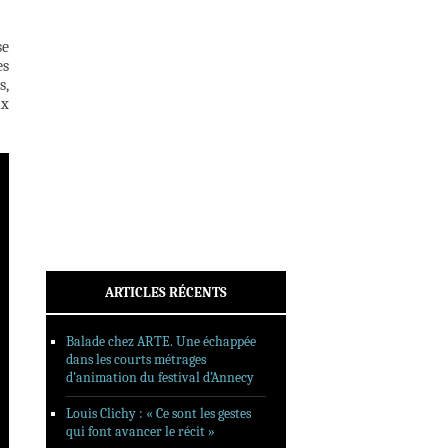
INTERVIEWS
REPORTAGES
se
es
SORTIES DVD
s,
FORMATS LONGS
ux
FESTIVAL FORMAT COURT
FILMS EN LIGNE
CONTACT
ARTICLES RÉCENTS
Balade chez ARTE. Une échappée
dans les courts métrages
d’animation du festival d’Annecy
Louis Clichy : « Ce sont les gestes
qui font avancer le récit »