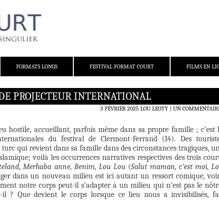
FORMATS LONGS
FESTIVAL FORMAT COURT
FILMS EN LI
DE PROJECTEUR INTERNATIONAL
3 FÉVRIER 2025
LOU LEOTY
UN COMMENTAIR
eu hostile, accueillant, parfois même dans sa propre famille ; c’est 
ternationales du festival de Clermont-Ferrand (I4). Des tourist
 turc qui revient dans sa famille dans des circonstances tragiques, u
lamique; voilà les occurrences narratives respectives des trois cour
teland
,
Merhaba anne, Benim, Lou Lou
(
Salut maman, c’est moi, L
anger dans un nouveau milieu est ici autant un ressort comique, voi
ment notre corps peut-il s’adapter à un milieu qui n’est pas le nôtr
il ? Que devient le corps lorsque ce lieu nous a invisibilisés, fa