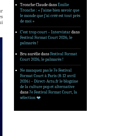
Tronche Claude
dans
Émilie
Tronche : « J’aime bien savoir que
ur
le monde que j’ai créé est tout près
es
de moi »
ui
C’est trop court – Intervistar
dans
Festival Format Court 2026, le
palmarès !
Bru aurélie
dans
Festival Format
Court 2026, le palmarès !
Ne manquez pas le 7e Festival
Format Court à Paris (8-12 avril
2026) – Direct-Actu.fr le blogzine
de la culture pop et alternative
dans
7e Festival Format Court, la
sélection ❤️‍