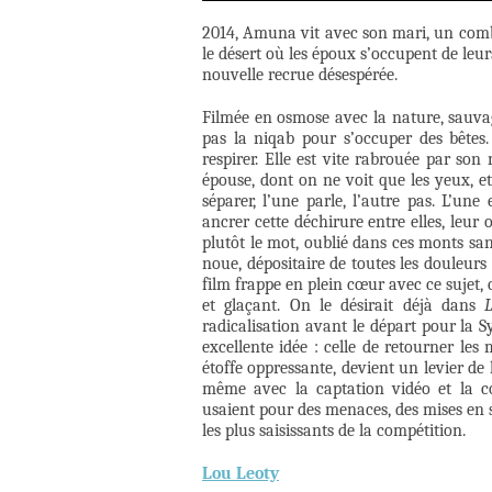
2014, Amuna vit avec son mari, un comba
le désert où les époux s’occupent de leu
nouvelle recrue désespérée.
Filmée en osmose avec la nature, sauvag
pas la niqab pour s’occuper des bêtes. 
respirer. Elle est vite rabrouée par s
épouse, dont on ne voit que les yeux, et 
séparer, l’une parle, l’autre pas. L’un
ancrer cette déchirure entre elles, leur o
plutôt le mot, oublié dans ces monts sans
noue, dépositaire de toutes les douleurs
film frappe en plein cœur avec ce sujet,
et glaçant. On le désirait déjà dans
radicalisation avant le départ pour la 
excellente idée : celle de retourner les
étoffe oppressante, devient un levier de la
même avec la captation vidéo et la c
usaient pour des menaces, des mises en s
les plus saisissants de la compétition.
Lou Leoty