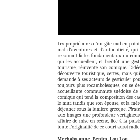
Les propriétaires d’un gîte mal en point
mal d’aventures et d’authenticité, qui 
reconnaît là les fondamentaux du comiqu
qui les accueillent, et bientôt une ges
tourisme, réinvente son comique. L’idé
découverte touristique, certes, mais q
demande à ses acteurs de gesticuler pour 
toujours plus rocambolesques, on se d
accueillante communauté suédoise de
comique qui tend la composition des cadre
le mur, tandis que son épouse, et la mèr
déjeuner sous la lumière grecque.
Pirat
aux images une profondeur vertigineuse.
affaire de mise en scène, liée à la pulsi
toute l’originalité de ce court aussi rad
Merhaba anne, Benim, Lou Lou