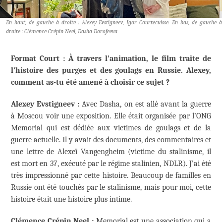
En haut, de gauche à droite : Alexey Evstigneev, Igor Courtecuisse. En bas, de gauche à
droite : Clémence Crépin Neel, Dasha Dorofeeva
Format Court : À travers l’animation, le film traite de
l’histoire des purges et des goulags en Russie. Alexey,
comment as-tu été amené à choisir ce sujet ?
Alexey Evstigneev :
Avec Dasha, on est allé avant la guerre
à Moscou voir une exposition. Elle était organisée par l’ONG
Memorial qui est dédiée aux victimes de goulags et de la
guerre actuelle. Il y avait des documents, des commentaires et
une lettre de Alexeï Vangengheim (victime du stalinisme, il
est mort en 37, exécuté par le régime stalinien, NDLR). J’ai été
très impressionné par cette histoire. Beaucoup de familles en
Russie ont été touchés par le stalinisme, mais pour moi, cette
histoire était une histoire plus intime.
Clémence Crépin Neel :
Memorial est une association qui a