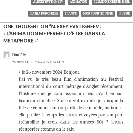
ALEXEY EVSTIGNEEV
ANIMATION
CLÉMENCE CRÉPIN NEEL
DASHA DOROFEEVA
FRANCE
IGOR COURTECUISSE
RUSSIE
ONE THOUGHT ON “ALEXEY EVSTIGNEEV :
« L’ANIMATION ME PERMET D’ÊTRE DANS LA
MÉTAPHORE »”
Danièle
26 NOVEMBRE 2024 À 15 H 51 MIN
◦ le 26 novembre 2024 Bonjour,
J’ai vu le très beau film d’animation au Festival
international du court métrage d’Anglet récemment,
l’histoire que je connaissais un peu m’a bien sûr
beaucoup touchée. Grâce à votre article je sais que la
fille de ce monsieur est partie de ce monde, mais a -t-
elle pu lire à temps les lettres envoyées par son père
(réhabilité je crois dans les années 50) ? lettres
récupérées comme on le sait.