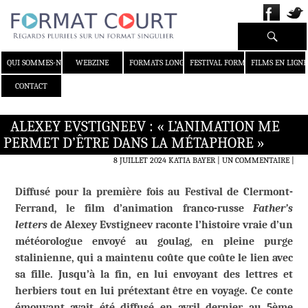
Recherche
ALLER AU CONTENU
QUI SOMMES-NOUS ?
WEBZINE
FORMATS LONGS
FESTIVAL FORMAT COURT
FILMS EN LIGNE
CONTACT
ALEXEY EVSTIGNEEV : « L’ANIMATION ME
PERMET D’ÊTRE DANS LA MÉTAPHORE »
8 JUILLET 2024
KATIA BAYER
UN COMMENTAIRE
|
Diffusé pour la première fois au Festival de Clermont-
Ferrand, le film d’animation franco-russe
Father’s
letters
de Alexey Evstigneev raconte l’histoire vraie d’un
météorologue envoyé au goulag, en pleine purge
stalinienne, qui a maintenu coûte que coûte le lien avec
sa fille. Jusqu’à la fin, en lui envoyant des lettres et
herbiers tout en lui prétextant être en voyage. Ce conte
émouvant avait été diffusé en avril dernier au 5ème