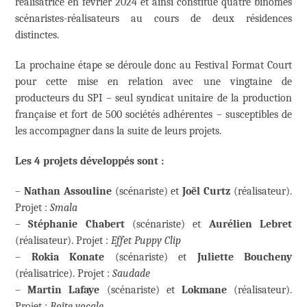
réalisatrice en février 2024 et ainsi constitué quatre binômes
scénaristes-réalisateurs au cours de deux résidences
distinctes.
La prochaine étape se déroule donc au Festival Format Court
pour cette mise en relation avec une vingtaine de
producteurs du SPI – seul syndicat unitaire de la production
française et fort de 500 sociétés adhérentes – susceptibles de
les accompagner dans la suite de leurs projets.
Les 4 projets développés sont :
–
Nathan Assouline
(scénariste) et
Joël Curtz
(réalisateur).
Projet :
Smala
–
Stéphanie Chabert
(scénariste) et
Aurélien Lebret
(réalisateur). Projet :
Effet Puppy Clip
–
Rokia Konate
(scénariste) et
Juliette Boucheny
(réalisatrice). Projet :
Saudade
–
Martin Lafaye
(scénariste) et
Lokmane
(réalisateur).
Projet :
Boîte vocale