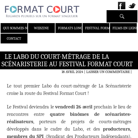
Recherche
ALLER AU CONTENU
QUI SOMMES-NOUS ?
WEBZINE
FORMATS LONGS
FESTIVAL FORMAT COURT
FILMS EN LIGNE
CONTACT
LE LABO DU COURT-MÉTRAGE DE LA
SCÉNARISTERIE AU FESTIVAL FORMAT COURT
18 AVRIL 2024
LAISSER UN COMMENTAIRE
|
Le tout premier Labo du court-métrage de La Scénaristerie
croise la route du Festival Format Court !
Le Festival deviendra le
vendredi 26 avril
prochain le lieu de
rencontres entre
quatre binômes de scénaristes-
réalisateurs
, porteurs de projets de courts-métrages
développés dans le cadre du Labo, et des
producteurs,
membres du SPI
(Syndicat des Producteurs Indépendants),