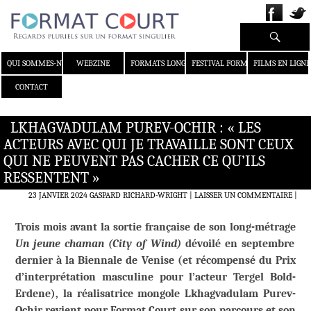
Recherche
ALLER AU CONTENU
QUI SOMMES-NOUS ?
WEBZINE
FORMATS LONGS
FESTIVAL FORMAT COURT
FILMS EN LIGNE
CONTACT
LKHAGVADULAM PUREV-OCHIR : « LES
ACTEURS AVEC QUI JE TRAVAILLE SONT CEUX
QUI NE PEUVENT PAS CACHER CE QU’ILS
RESSENTENT »
23 JANVIER 2024
GASPARD RICHARD-WRIGHT
LAISSER UN COMMENTAIRE
|
Trois mois avant la sortie française de son long-métrage
Un jeune chaman (City of Wind)
dévoilé en septembre
dernier à la Biennale de Venise (et récompensé du Prix
d’interprétation masculine pour l’acteur Tergel Bold-
Erdene), la réalisatrice mongole Lkhagvadulam Purev-
Ochir revient pour Format Court sur son parcours et son