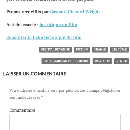
Propos recueillis par
Gaspard Richard-Wright
Article associé :
la critique du film
Consulter la fiche technique du film
FESTIVAL DE VENISE
FICTION
FRANCE
LES CÉSAR
LKHAGVADULAM PUREV-OCHIR
MONGOLIE
VENISE
LAISSER UN COMMENTAIRE
Votre adresse e-mail ne sera pas publiée.
Les champs obligatoires
sont indiqués avec
*
Commentaire