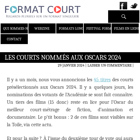
Recherche
ALLER AU CONTENU
QUI SOMMES-NOUS ?
WEBZINE
FORMATS LONGS
FESTIVAL FORMAT COURT
FILMS EN LIGNE
CONTACT
LES COURTS NOMMÉS AUX OSCARS 2024
29 JANVIER 2024
LAISSER UN COMMENTAIRE
|
Il y a un mois, nous vous annoncions les
45 titres
des courts
présélectionnés aux Oscars 2024. Il y a quelques jours, les
nominations des votants de l’Académie se sont fait connaître.
Un tiers des films (15 donc) reste en lice pour l’Oscar du
meilleur court-métrage de fiction, d’animation et
documentaire. Le p’tit bonus : 2 de ces films sont visibles sur
la Toile, via cette actu.
Et pour la suite ? À l’issue du deuxième tour de vote qui aura