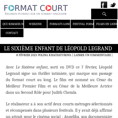
Recherche
ALLER AU CONTENU
QUI SOMMES-NOUS ?
WEBZINE
FORMATS LONGS
FESTIVAL FORMAT COURT
FILMS EN LIGNE
CONTACT
LE SIXIÈME ENFANT DE LÉOPOLD LEGRAND
8 FÉVRIER 2023
POLINA KHACHATUROVA
LAISSER UN COMMENTAIRE
|
Avec
Le Sixième enfant
, sorti en DVD ce 7 février, Léopold
Legrand signe un thriller intimiste, qui marque son passage
du format court au long. Le film est nommé au César du
Meilleur Premier Film et au César de la Meilleure Actrice
dans un Second Rôle pour Judith Chemla.
Le réalisateur a à son actif deux courts-métrages sélectionnés
et récompensés dans plusieurs festivals. Il y avait déjà affirmé
un attrait pour le cinéma social :
Angelika
, son documentaire